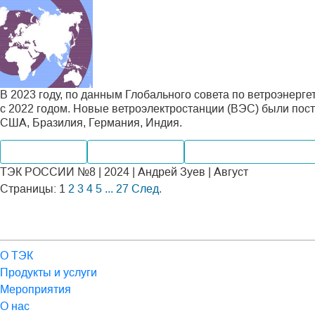
В 2023 году, по данным Глобального совета по ветроэнерг
с 2022 годом. Новые ветроэлектростанции (ВЭС) были пос
США, Бразилия, Германия, Индия.
Производство
Мировые рынки
Альтернативная энерге
ТЭК РОССИИ №8 | 2024 | Андрей Зуев | Август
Страницы:
1
2
3
4
5
...
27
След.
О ТЭК
Продукты и услуги
Мероприятия
О нас