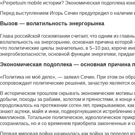
«Perpetuum mobile истории? Экономическая подоплека кон
Перед выступлением Игорь Сечин предупредил о наличии в
Вызов — волатильность энергорынка
Глава российской госкомпании считает, что одним из глав
волатильность на энергорынке, основная причина которой —
что политические циклы значительно, в 5–10 раз, короче 
энергобезопасности, основной функции энергетики, придае
Экономическая подоплека — основная причина 
«Политика не моё дело», — заявил Сечин. При этом он обра
сопровождает политические решения, зачастую является о
В историческом прошлом скрывать экономические мотивы 
добычи, походы за рабами, золотом и пряностями, в конце
продолжалось на протяжении сотен лет, прикрываемое, как
знают ацтеки, майя и инки, подвергнувшиеся истреблению в
миллионов. Тотальное политическое, идеологическое прикр
сохранилась, но и со временем приобрела законченные и
Первая мировая война начиналась как война за передел 