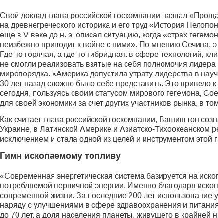
Свой доклад глава российской госкомпании назвал «Проща
на древнегреческого историка и его труд «История Пелоп
еще в V веке до н. э. описал ситуацию, когда «страх геге
неизбежно приводит к войне с ними». По мнению Сечина, эт
Где-то горячая, а где-то гибридная: в сфере технологий, к
не смогли реализовать взятые на себя полномочия лидера
миропорядка. «Америка допустила утрату лидерства в нау
30 лет назад сложно было себе представить. Это привело 
сегодня, пользуясь своим статусом мирового гегемона, С
для своей экономики за счет других участников рынка, в то
Как считает глава российской госкомпании, Вашингтон соз
Украине, в Латинской Америке и Азиатско-Тихоокеанском р
исключением и стала одной из целей и инструментом этой 
Гимн ископаемому топливу
«Современная энергетическая система базируется на иско
потребляемой первичной энергии. Именно благодаря ископ
современной жизни. За последние 200 лет использование у
наряду c улучшениями в сфере здравоохранения и питания
до 70 лет, а доля населения планеты, живущего в крайней