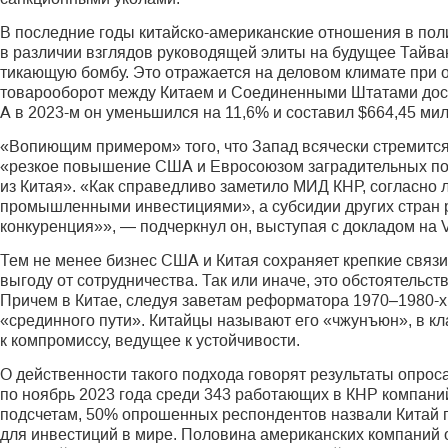
В последние годы китайско-американские отношения в по
в различии взглядов руководящей элиты на будущее Тайван
тикающую бомбу. Это отражается на деловом климате при о
товарооборот между Китаем и Соединенными Штатами дости
А в 2023-м он уменьшился на 11,6% и составил $664,45 ми
«Вопиющим примером» того, что Запад всячески стремится
«резкое повышение США и Евросоюзом заградительных пош
из Китая». «Как справедливо заметило МИД КНР, согласн
промышленными инвестициями», а субсидии других стран
конкуренция»», — подчеркнул он, выступая с докладом на 
Тем не менее бизнес США и Китая сохраняет крепкие связи
выгоду от сотрудничества. Так или иначе, это обстоятельст
Причем в Китае, следуя заветам реформатора 1970–1980-х
«срединного пути». Китайцы называют его «чжунъюн», в к
к компромиссу, ведущее к устойчивости.
О действенности такого подхода говорят результаты опрос
по ноябрь 2023 года среди 343 работающих в КНР компани
подсчетам, 50% опрошенных респондентов назвали Китай 
для инвестиций в мире. Половина американских компаний 