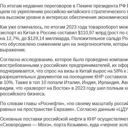
По итогам недавних переговоров в Пекине президента РФ
цели по укреплению российско-китайского стратегического
на высоком уровне в интересах обеспечения экономической
Как уже отмечалось, по итогам 2023 года товарооборот м
экспорт из Китая в Россию составил $110,97 млрд (рост по 
на 12,7%, до $129,14 миллиарда. Положительное сальдо Росс
что обусловлено снижением цен на энергоносители, которы
выражении.
Согласно исследованию, которое было проведено компание
востребованными у российских предпринимателей, их офор
подчеркивается, что спрос на визы в Китай вырос на 58% 
разрешительных документов на посещение КНР составила 5
в 10%. Также в топ 10 попали Италия, Индия, Ирландия, А
видим, что «разворот на Восток» в 2023 году шел полным 
российского бизнеса.
По словам главы «Роснефти», «по своему масштабу российс
равных на пространстве Евразии». Согласно данным «ЦДУ Т
Основные поставки российской нефти в КНР осуществляют
«Сковородино — Мохэ», порта Козьмино, куда «черное зол