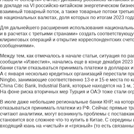
в докладе на VI российско-китайском энергетическом биз
взаимный товарный поток, а также товарные потоки третьи
в национальных валютах, доля которых по итогам 2023 го
Для дальнейшего расширения использования национальных
и в расчетах с третьими странами» создать соответствую
клиринговых операций и открытие корреспондентских счето
сообщениями».
Между тем, как отмечалось в начале статьи, ситуация по 
сообщили «Известия», начались еще в конце декабря 2023 го
банки стали отказываться принимать платежи в долларах и
А с января несколько кредитных организаций перестали при
Ningbo, занимающие соответственно 13-е и 15-е места по к
China Citic Bank, Industrial Bank, которые находятся на 1-м,
На фоне риска вторичных мер Турция и ОАЭ тоже стали огр
В июле даже небольшие региональные банки КНР, на котор
отказываться принимать платежи из РФ. Сейчас прямые тран
считают аналитики, могут возникнуть проблемы с поставк
становится все сложнее что-то купить в Китае. С середин
входящий юань на «чистый» и «грязный» (то есть связанный