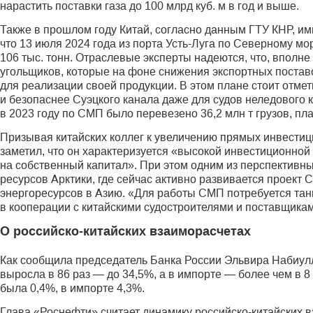
нарастить поставки газа до 100 млрд куб. м в год и выше.
Также в прошлом году Китай, согласно данным ГТУ КНР, имп
что 13 июля 2024 года из порта Усть-Луга по Северному мо
106 тыс. тонн. Отраслевые эксперты надеются, что, вполне
угольщиков, которые на фоне снижения экспортных поставок
для реализации своей продукции. В этом плане стоит отме
и безопаснее Суэцкого канала даже для судов неледового кл
в 2023 году по СМП было перевезено 36,2 млн т грузов, пла
Призывая китайских коллег к увеличению прямых инвестици
заметил, что он характеризуется «высокой инвестиционной
на собственный капитал». При этом одним из перспективн
ресурсов Арктики, где сейчас активно развивается проект
энергоресурсов в Азию. «Для работы СМП потребуется тан
в кооперации с китайскими судостроителями и поставщика
О российско-китайских взаиморасчетах
Как сообщила председатель Банка России Эльвира Набиулли
выросла в 86 раз — до 34,5%, а в импорте — более чем в 8 
была 0,4%, в импорте 4,3%.
Глава «Роснефти» считает динамику российско-китайских 