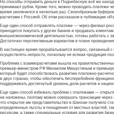
Но способы отправить деньги в Поднебесную всё же наход
принимают рубли. Кроме того, можно проводить платежи че
время увеличился в несколько раз. Своеобразным буфером 
расчетами с Россией. Об этом рассказали в публикации «И
Еще один способ отправлять платежи — через филиал росси
приходится покупать у других банков и продавать клиентам
внешнеэкономической деятельностью, готовы работать с з
Достаточно перспективным вариантом в плане проведения
В настоящее время прорабатывается вопрос, связанный с 
осуществлять непросто, поскольку не всякая продукция поз
Проблема с взаиморасчетами вышла на правительственный у
премьер-министром РФ Михаилом Мишустиным и премьером
который будет способствовать развитию платежно-расчетн
в двух странах, чтобы обеспечить бесперебойное функцион
поддерживать достигнутый уровень доли расчетов в нацио
Еще один способ избежать проблем с платежами — открыт
не наложены, поэтому можно совершать трансакции через
что открытое им представительство в Шанхае получило ста
определенные льготы и поощрения от местных властей, та
ресурсам, а также специальные условия для развития бизн