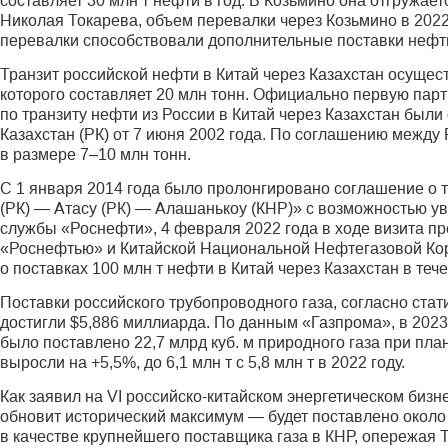
составляет 30 млн т нефти в год. В Козьмино она отгружает
Николая Токарева, объем перевалки через Козьмино в 2022 
перевалки способствовали дополнительные поставки нефти
Транзит российской нефти в Китай через Казахстан осуще
которого составляет 20 млн тонн. Официально первую парт
по транзиту нефти из России в Китай через Казахстан бы
Казахстан (РК) от 7 июня 2002 года. По соглашению между 
в размере 7–10 млн тонн.
С 1 января 2014 года было пролонгировано соглашение о 
(РК) — Атасу (РК) — Алашанькоу (КНР)» с возможностью ув
службы «Роснефти», 4 февраля 2022 года в ходе визита п
«Роснефтью» и Китайской Национальной Нефтегазовой К
о поставках 100 млн т нефти в Китай через Казахстан в тече
Поставки российского трубопроводного газа, согласно ста
достигли $5,886 миллиарда. По данным «Газпрома», в 2023
было поставлено 22,7 млрд куб. м природного газа при пла
выросли на +5,5%, до 6,1 млн т с 5,8 млн т в 2022 году.
Как заявил на VI российско-китайском энергетическом бизне
обновит исторический максимум — будет поставлено около 
в качестве крупнейшего поставщика газа в КНР, опережая 