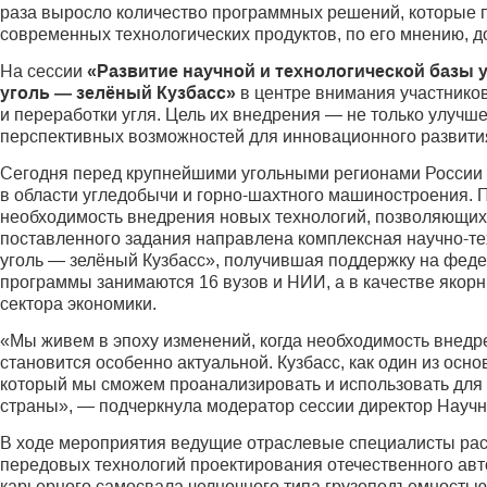
раза выросло количество программных решений, которые 
современных технологических продуктов, по его мнению, д
На сессии
«Развитие научной и технологической базы
уголь — зелёный Кузбасс»
в центре внимания участнико
и переработки угля. Цель их внедрения — не только улучш
перспективных возможностей для инновационного развити
Сегодня перед крупнейшими угольными регионами России 
в области угледобычи и горно-шахтного машиностроения. П
необходимость внедрения новых технологий, позволяющих 
поставленного задания направлена комплексная научно-т
уголь — зелёный Кузбасс», получившая поддержку на феде
программы занимаются 16 вузов и НИИ, а в качестве якорн
сектора экономики.
«Мы живем в эпоху изменений, когда необходимость внедре
становится особенно актуальной. Кузбасс, как один из ос
который мы сможем проанализировать и использовать для 
страны», — подчеркнула модератор сессии директор Научн
В ходе мероприятия ведущие отраслевые специалисты расс
передовых технологий проектирования оте­чественного ав
карьерного самосвала челночного типа грузоподъемностью