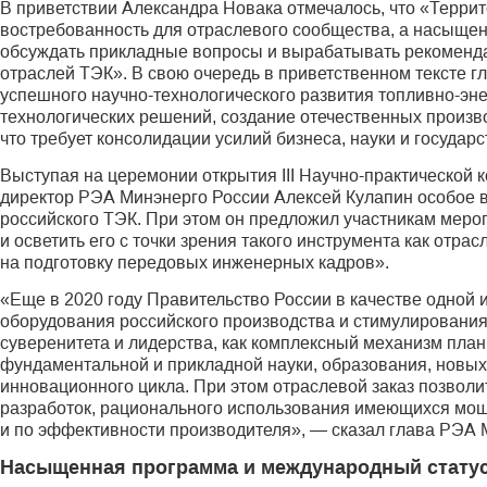
В приветствии Александра Новака отмечалось, что «Терри
востребованность для отраслевого сообщества, а насыщен
обсуждать прикладные вопросы и вырабатывать рекоменда
отраслей ТЭК». В свою очередь в приветственном тексте 
успешного научно-технологического развития топливно-эне
технологических решений, создание отечественных произв
что требует консолидации усилий бизнеса, науки и государ
Выступая на церемонии открытия III Научно-практической
директор РЭА Минэнерго России Алексей Кулапин особое в
российского ТЭК. При этом он предложил участникам меро
и осветить его с точки зрения такого инструмента как отра
на подготовку передовых инженерных кадров».
«Еще в 2020 году Правительство России в качестве одной 
оборудования российского производства и стимулирования 
суверенитета и лидерства, как комплексный механизм пла
фундаментальной и прикладной науки, образования, новы
инновационного цикла. При этом отраслевой заказ позвол
разработок, рационального использования имеющихся мощно
и по эффективности производителя», — сказал глава РЭА 
Насыщенная программа и международный стату