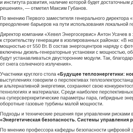
и института развития, наличие которой будет достаточным
решения», — отметил Максим Губанов.
По мнению Первого заместителя генерального директора 
преодоление барьеров на пути использования локальной г
Директор компании «Хевел Энергосервис» Антон Усачев в
к строительству генерации в изолированных районах: «В 
мощностью от 550 Вт. В состав энергоцентров наряду с фо
включены дизель-генераторные установки с мощностью, о
будут устанавливаться двусторонние модули. Так, благода
от снега солнечного излучения».
Участники круглого стола
«Будущее теплоэнергетики: нов
выступлениях говорили о перспективах теплоэлектро­станц
и альтернативной энергетики, сохраняют свою конкурентос
технологиях и материалах. Среди наиболее перспективны
на супер­сверхкритические параметры пара, гибридные эн
оборотные газовые турбины малой мощности.
Подходы и технические решения при управлении рис­ками в
«Энергетическая безопасность. Системы управления 
По мнению профессора кафедры безопасности цифровой эк