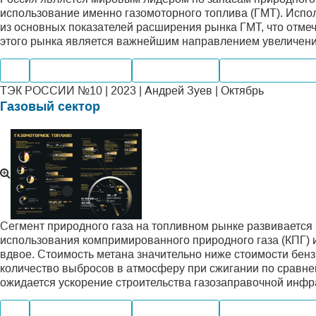
использование именно газомоторного топлива (ГМТ). Испол
из основных показателей расширения рынка ГМТ, что отмеч
этого рынка является важнейшим направлением увеличен
Газ
Нефтегазохимия
Производство
Внутренний рын
ТЭК РОССИИ №10 | 2023 | Андрей Зуев | Октябрь
Газовый сектор
Сегмент природного газа на топливном рынке развивается 
использования компримированного природного газа (КПГ) 
вдвое. Стоимость метана значительно ниже стоимости бен
количество выбросов в атмосферу при сжигании по сравн
ожидается ускорение строительства газозаправочной инфра
Газ
Нефтегазохимия
Производство
Внутренний рын