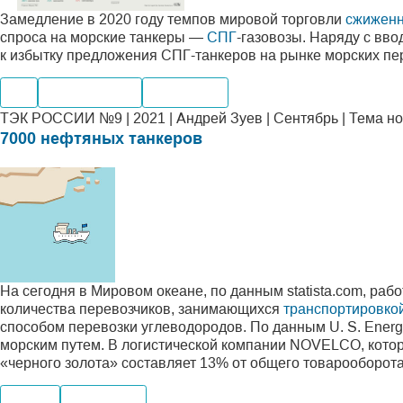
Замедление в 2020 году темпов мировой торговли
сжиженн
спроса на морские танкеры —
СПГ
-газовозы. Наряду с вв
к избытку предложения СПГ-танкеров на рынке морских пер
Газ
Переработка
Транспорт
ТЭК РОССИИ №9 | 2021 | Андрей Зуев | Сентябрь | Тема н
7000 нефтяных танкеров
На сегодня в Мировом океане, по данным statista.com, ра
количества перевозчиков, занимающихся
транспортировко
способом перевозки углеводородов. По данным U. S. Energy
морским путем. В логистической компании NOVELCO, котора
«черного золота» составляет 13% от общего товарооборот
Нефть
Транспорт