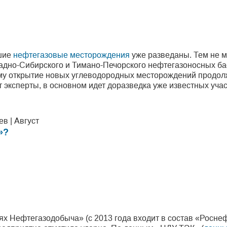
йшие
нефтегазовые месторождения
уже разведаны. Тем не 
адно-Сибирского и Тимано-Печорского нефтегазоносных бас
му открытие новых углеводородных месторождений продол
 эксперты, в основном идет доразведка уже известных учас
в | Август
»?
х Нефтегазодобыча» (с 2013 года входит в состав «Роснеф