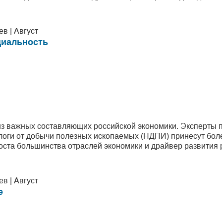
в | Август
циальность
з важных составляющих российской экономики. Эксперты пр
логи от добычи полезных ископаемых (НДПИ) принесут боле
роста большинства отраслей экономики и драйвер развития 
в | Август
е