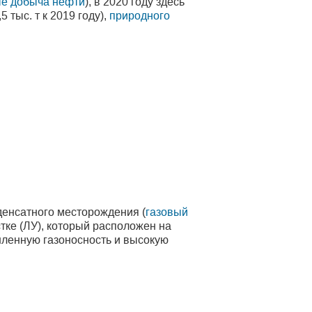
е добыча нефти
), в 2020 году здесь
5 тыс. т к 2019 году),
природного
денсатного месторождения (
газовый
ке (ЛУ), который расположен на
шленную газоносность и высокую