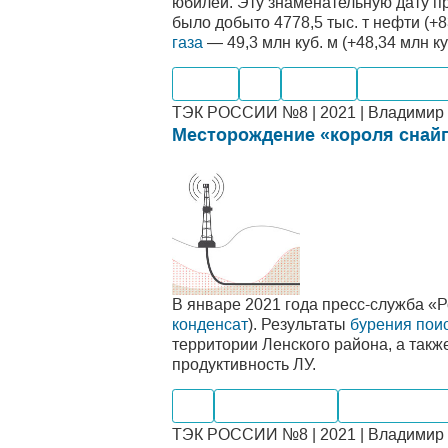
юбилей. Эту знаменательную дату п
было добыто 4778,5 тыс. т нефти (+83
газа
— 49,3 млн куб. м (+48,34 млн куб
Нефть
Газ
Добыча
Производс
ТЭК РОССИИ №8 | 2021 | Владимир П
Месторождение «короля снай
В январе 2021 года пресс-служба «Р
конденсат
). Результаты
бурения пои
территории Ленского района, а так
продуктивность ЛУ.
Газ
Производство
Месторожде
ТЭК РОССИИ №8 | 2021 | Владимир П