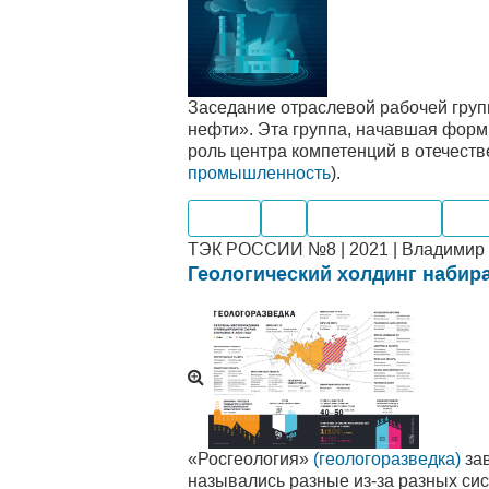
Заседание отраслевой рабочей груп
нефти». Эта группа, начавшая форм
роль центра компетенций в отечест
промышленность
).
Нефть
Газ
Производство
Ком
ТЭК РОССИИ №8 | 2021 | Владимир 
Геологический холдинг набир
«Росгеология»
(геологоразведка)
зав
назывались разные из‑за разных сист