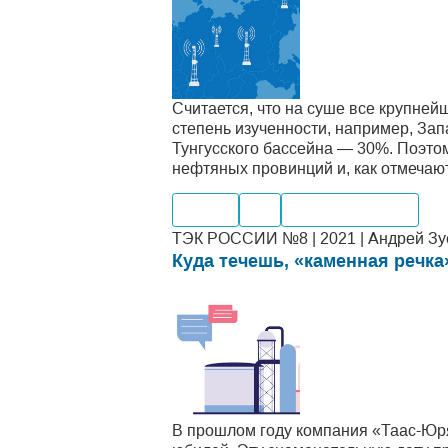
Считается, что на суше все крупне
степень изученности, например, Зап
Тунгусского бассейна — 30%. Поэто
нефтяных провинций и, как отмечают
Нефть
Газ
Месторождения
ТЭК РОССИИ №8 | 2021 | Андрей Зуе
Куда течешь, «каменная речка
В прошлом году компания «Таас-Юря