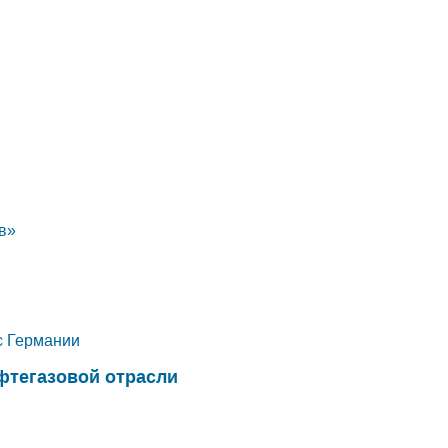
в»
с Германии
тегазовой отрасли