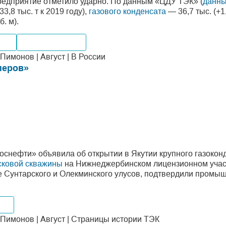
редприятие отметило ударно. По данным «ЦДУ ТЭК» (
данны
3,8 тыс. т к 2019 году),
газового конденсата
— 36,7 тыс. (+1,
. м).
тво
Месторождения
имонов | Август | В России
перов»
оснефти» объявила об открытии в Якутии крупного газокон
сковой скважины
на Нижнеджербинском лицензионном участ
же Сунтарского и Олекминского улусов, подтвердили промы
ния
имонов | Август | Страницы истории ТЭК