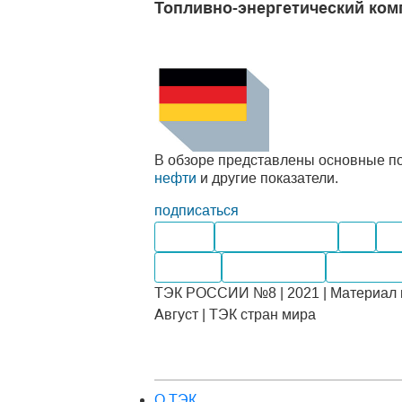
Топливно-энергетический ком
В обзоре представлены основные по
нефти
и другие показатели.
подписаться
Нефть
Нефтепродукты
Газ
Не
Импорт
Переработка
Компании
ТЭК РОССИИ №8 | 2021 | Материал 
Август | ТЭК стран мира
О ТЭК