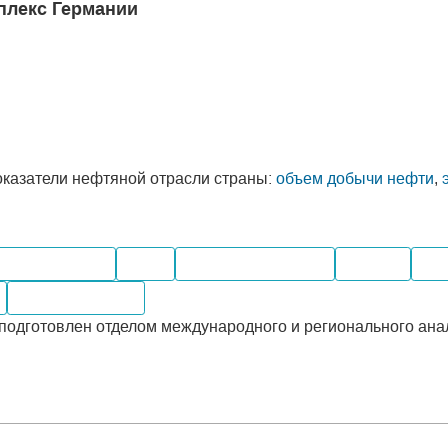
плекс Германии
казатели нефтяной отрасли страны:
объем добычи нефти
,
фтегазохимия
Уголь
Электроэнергетика
Добыча
Про
Месторождения
подготовлен отделом международного и регионального ана