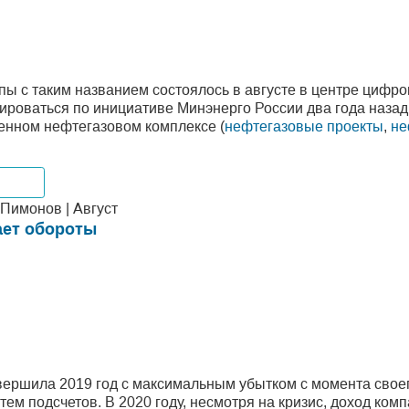
пы с таким названием состоялось в августе в центре циф
ироваться по инициативе Минэнерго России два года назад
венном нефтегазовом комплексе (
нефтегазовые проекты
,
не
пании
Пимонов | Август
ает обороты
ершила 2019 год с максимальным убытком с момента своего
ем подсчетов. В 2020 году, несмотря на кризис, доход ком