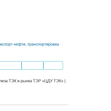
экспорт нефти
,
транспортировка
изводство
Поставка
Экспорт
лиза ТЭК и рынка ТЭР «ЦДУ ТЭК» |