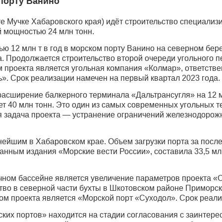
порту Ванино
е Мучке Хабаровского края) идёт строительство специализ
й мощностью 24 млн тонн.
ю 12 млн т в год в морском порту Ванино на северном бер
да. Продолжается строительство второй очереди угольного 
м проекта является угольная компания «Колмар», ответств
. Срок реализации намечен на первый квартал 2023 года.
асширение балкерного терминала «Дальтрансугля» на 12 мл
т 40 млн тонн. Это один из самых современных угольных т
я задача проекта — устранение ограничений железнодорож
ейшим в Хабаровском крае. Объем загрузки порта за послед
анным издания «Морские вести России», составила 33,5 млн т
ном бассейне является увеличение параметров проекта «С
тво в северной части бухты в Шкотовском районе Приморско
ом проекта является «Морской порт «Суходол». Срок реали
ких портов» находится на стадии согласования с заинтер