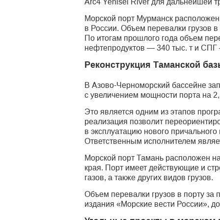
Arc4 Yenisei River для дальнейшей т
Морской порт Мурманск расположен 
в России. Объем перевалки грузов в п
По итогам прошлого года объем пере
нефтепродуктов — 340 тыс. т и СПГ —
Реконструкция Таманской ба
В Азово-Черноморский бассейне зап
с увеличением мощности порта на 2,
Это является одним из этапов прог
реализация позволит переориентиров
в эксплуатацию нового причального 
Ответственным исполнителем являет
Морской порт Тамань расположен на
края. Порт имеет действующие и с
газов, а также других видов грузов.
Объем перевалки грузов в порту за п
издания «Морские вести России», дос