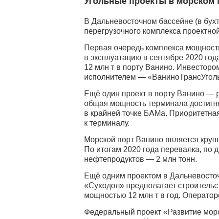
Угольные проекты в морском 
В Дальневосточном бассейне (в бухт
перегрузочного комплекса проектно
Первая очередь комплекса мощность
в эксплуатацию в сентябре 2020 го
12 млн т в порту Ванино. Инвесторо
исполнителем — «ВаниноТрансУголь»
Ещё один проект в порту Ванино — р
общая мощность терминала достигне
в крайней точке БАМа. Приоритетна
к терминалу.
Морской порт Ванино является крупн
По итогам 2020 года перевалка, по д
нефтепродуктов — 2 млн тонн.
Ещё одним проектом в Дальневосточ
«Суходол» предполагает строи­тельс
мощностью 12 млн т в год. Оператор
Федеральный проект «Развитие морс