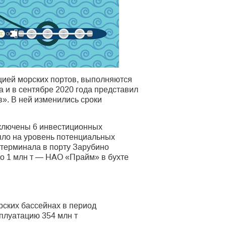
ацией морских портов, выполняются
а и в сентябре 2020 года представил
». В ней изменились сроки
сключены 6 инвестиционных
яло на уровень потенциальных
 терминала в порту Зарубино
по 1 млн т — НАО «Прайм» в бухте
рских бассейнах в период
сплуатацию 354 млн т