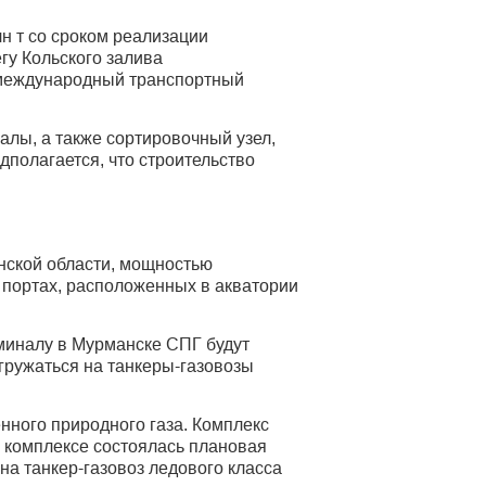
н т со сроком реализации
гу Кольского залива
в международный транспортный
алы, а также сортировочный узел,
дполагается, что строительство
нской области, мощностью
 портах, расположенных в акватории
миналу в Мурманске СПГ будут
егружаться на танкеры-газовозы
ного природного газа. Комплекс
а комплексе состоялась плановая
 на танкер-газовоз ледового класса