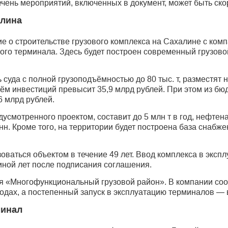
ечень мероприятий, включенных в документ, может быть ско
алина
е о строительстве грузового комплекса на Сахалине с ком
ного терминала. Здесь будет построен современный грузов
 суда с полной грузоподъёмностью до 80 тыс. т, разместят 
ём инвестиций превысит 35,9 млрд рублей. При этом из бю
6 млрд рублей.
усмотренного проектом, составит до 5 млн т в год, нефтена
онн. Кроме того, на территории будет построена база снабж
оваться объектом в течение 49 лет. Ввод комплекса в эксп
иной лет после подписания соглашения.
я «Многофункциональный грузовой район». В компании соо
одах, а постепенный запуск в эксплуатацию терминалов — 
минал