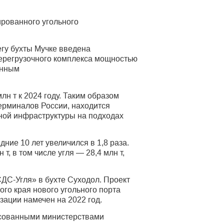
ированного угольного
егу бухты Мучке введена
перегрузочного комплекса мощностью
енным
н т к 2024 году. Таким образом
ерминалов России, находится
ной инфраструктуры на подходах
ние 10 лет увеличился в 1,8 раза.
, в том числе угля — 28,4 млн т,
ДС-Угля» в бухте Суходол. Проект
го края нового угольного порта
зации намечен на 2022 год.
есованными министерствами