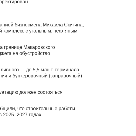
рректирован.
панией бизнесмена Михаила Скигина,
ой комплекс с угольным, нефтяным
на границе Макаровского
джета на обустройство
ливного — до 5,5 млн т, терминала
ения и бункеровочный (заправочный)
луатацию должен состояться
бщили, что строительные работы
в 2025–2027 годах.