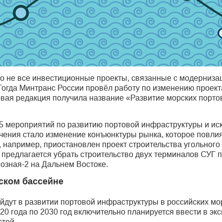
что не все инвестиционные проекты, связанные с модерниз
Тогда Минтранс России провёл работу по изменению проект
овая редакция получила название «Развитие морских портов
5 мероприятий по развитию портовой инфраструктуры и и
чения стало изменение конъюнктуры рынка, которое повли
, например, приостановлен проект строительства угольного
 предлагается убрать строительство двух терминалов СУГ 
озная-2 на Дальнем Востоке.
ском бассейне
йдут в развитии портовой инфраструктуры в российских мо
020 года по 2030 год включительно планируется ввести в эк
тей.