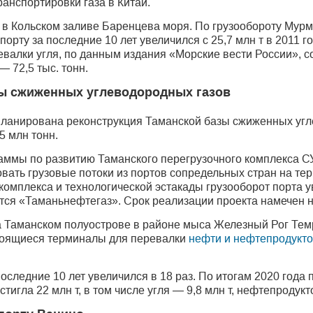
ранспортировки газа в Китай.
в Кольском заливе Баренцева моря. По грузообороту Мурм
орту за последние 10 лет увеличился с 25,7 млн т в 2011 год
валки угля, по данным издания «Морские вести России», сос
 72,5 тыс. тонн.
зы сжиженных углеводородных газов
ланирована реконструкция Таманской базы сжиженных угл
5 млн тонн.
раммы по развитию Таманского перегрузочного комплекса СУ
ать грузовые потоки из портов сопредельных стран на тер
комплекса и технологической эстакады грузооборот порта ув
ся «Таманьнефтегаз». Срок реализации проекта намечен на
 Таманском полуострове в районе мыса Железный Рог Тем
троящиеся терминалы для перевалки
нефти и нефтепродукт
оследние 10 лет увеличился в 18 раз. По итогам 2020 года
тигла 22 млн т, в том числе угля — 9,8 млн т, нефтепродукт