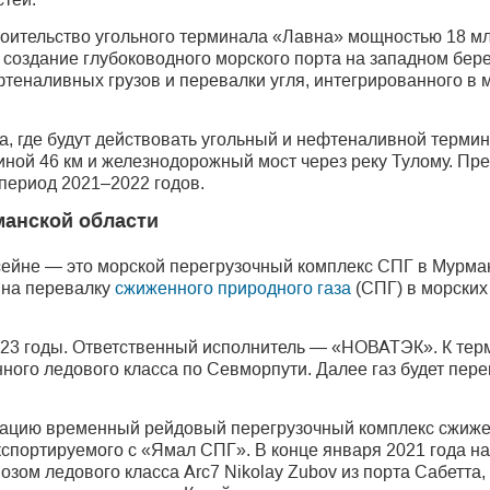
роительство угольного терминала «Лавна» мощностью 18 мл
я создание глубоководного морского порта на западном бере
фте­наливных грузов и перевалки угля, интегрированного 
а, где будут действовать угольный и нефтеналивной термин
ной 46 км и железнодорожный мост через реку Тулому. Пре
 период 2021–2022 годов.
манской области
сейне — это морской перегрузочный комплекс СПГ в Мурма
 на перевалку
сжиженного природного газа
(СПГ) в морских
023 годы. Ответственный исполнитель — «НОВАТЭК». К тер
ного ледового класса по Севморпути. Далее газ будет пер
тацию временный рейдовый перегрузочный комплекс сжижен
экспортируемого с «Ямал СПГ». В конце января 2021 года н
зом ледового класса Arc7 Nikolay Zubov из порта Сабетта,