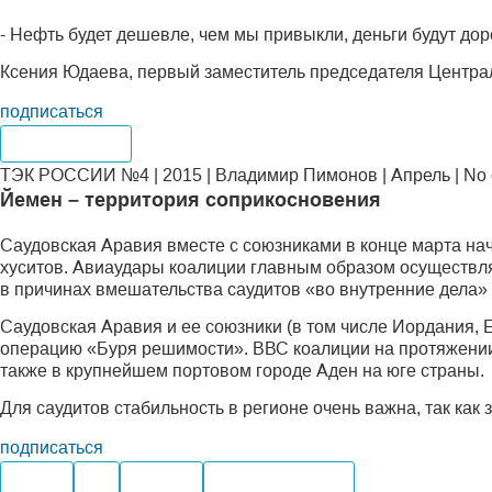
- Нефть будет дешевле, чем мы привыкли, деньги будут дор
Ксения Юдаева, первый заместитель председателя Централ
подписаться
No Comments
ТЭК РОССИИ №4 | 2015 | Владимир Пимонов | Апрель | No
Йемен – территория соприкосновения
Саудовская Аравия вместе с союзниками в конце марта н
хуситов. Авиаудары коалиции главным образом осуществля
в причинах вмешательства саудитов «во внутренние дела» 
Саудовская Аравия и ее союзники (в том числе Иордания, Е
операцию «Буря решимости». ВВС коалиции на протяжении
также в крупнейшем портовом городе Аден на юге страны.
Для саудитов стабильность в регионе очень важна, так ка
подписаться
Нефть
Газ
Добыча
Мировые рынки