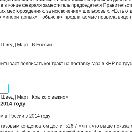
е в конце февраля заместитель председателя Правительст
еских месторождениях, за исключением шельфовых. «Есть от
к миноритарных», - объяснил предлагаемые правила вице-
Швед | Март | В России
итывает подписать контракт на поставку газа в КНР по тр
орт
Швед | Март | Кратко о важном
2014 году
м в России в 2014 году
газовым конденсатом достиг 526,7 млн т, что выше показател
аксимальный за весь постсоветский период функционирован