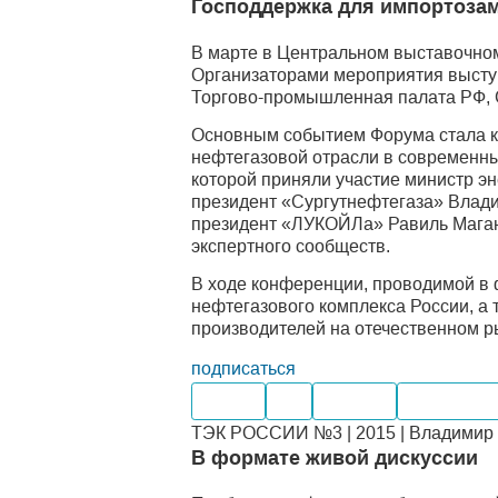
Господдержка для импортоза
В марте в Центральном выставочно
Организаторами мероприятия высту
Торгово-промышленная палата РФ, 
Основным событием Форума стала к
нефтегазовой отрасли в современны
которой приняли участие министр э
президент «Сургутнефтегаза» Влади
президент «ЛУКОЙЛа» Равиль Маган
экспертного сообществ.
В ходе конференции, проводимой в 
нефтегазового комплекса России, а
производителей на отечественном р
подписаться
Нефть
Газ
Добыча
Производс
ТЭК РОССИИ №3 | 2015 | Владимир 
В формате живой дискуссии