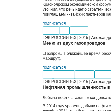
Красноярском экономическом форум
уточнил, что речь идет о стратегич
приглашаем китайских партнеров ка
подписаться
Нефть
Газ
Импорт
ТЭК РОССИИ №3 | 2015 | Александр 
Меню из двух газопроводов
«Газпром» в ближайшее время рассч
маршрут).
подписаться
Газ
Поставка
Экспорт
Трансп
ТЭК РОССИИ №3 | 2015 | Александр 
Нефтяная промышленность в 
Добыча нефти с газовым конденсато
В 2014 году уровень добычи нефти с 
декабре 2014 года был достигнут м