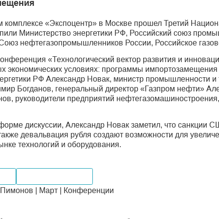
мещения
м комплексе «Экспоцентр» в Москве прошел Третий Нацио
пили Министерство энергетики РФ, Российский союз промы
Союз нефтегазопромышленников России, Российское газов
онференция «Технологический вектор развития и инновац
х экономических условиях: программы импортозамещения и
нергетики РФ Александр Новак, министр промышленности и
мир Богданов, генеральный директор «Газпром нефти» Але
ов, руководители предприятий нефтегазомашиностроения, 
форме дискуссии, Александр Новак заметил, что санкции 
 также девальвация рубля создают возможности для увелич
ынке технологий и оборудования.
тво
Внутренний рынок
Пимонов | Март | Конференции