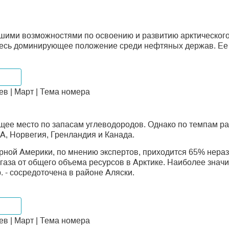
ими возможностями по освоению и развитию арктического
десь доминирующее положение среди нефтяных держав. Ее 
ельф
в | Март | Тема номера
щее место по запасам углеводородов. Однако по темпам раз
, Норвегия, Гренландия и Канада.
рной Америки, по мнению экспертов, приходится 65% нера
газа от общего объема ресурсов в Арктике. Наиболее знач
 - сосредоточена в районе Аляски.
ельф
в | Март | Тема номера