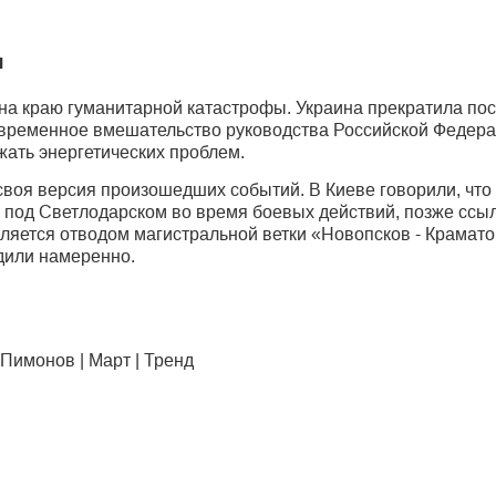
я
на краю гуманитарной катастрофы. Украина прекратила пос
евременное вмешательство руководства Российской Федера
жать энергетических проблем.
своя версия произошедших событий. В Киеве говорили, что
 под Светлодарском во время боевых действий, позже ссы
ляется отводом магистральной ветки «Новопсков - Крамато
дили намеренно.
имонов | Март | Тренд