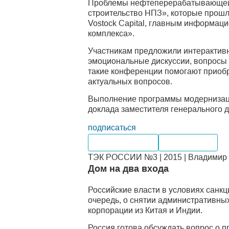
Проблемы нефтеперерабатывающей о
строительство НПЗ», которые прошли
Vostock Capital, главным информац
комплекса».
Участникам предложили интерактивн
эмоциональные дискуссии, вопросы
такие конференции помогают приобр
актуальных вопросов.
Выполнение программы модернизаци
доклада заместителя генерального 
подписаться
Нефтепродукты
Переработка
ТЭК РОССИИ №3 | 2015 | Владимир 
Дом на два входа
Российские власти в условиях санкц
очередь, о снятии административны
корпорации из Китая и Индии.
Россия готова обсуждать вопрос о п