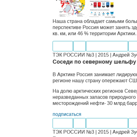
Наша страна обладает самыми больш
перспективе Россия может занять з
кв. км, или 46 % территории Арктики.
Нефть
Газ
Мировые рынки
Ш
ТЭК РОССИИ №3 | 2015 | Андрей Зуе
Соседи по северному шельфу
В Арктике Россия занимает лидирую
регионе нашу страну опережают США
На долю арктических регионов Севе
неразведанных запасов природного 
месторождений нефти- 30 млрд барр.
подписаться
Нефть
Газ
Мировые рынки
Ш
ТЭК РОССИИ №3 | 2015 | Андрей Зуе