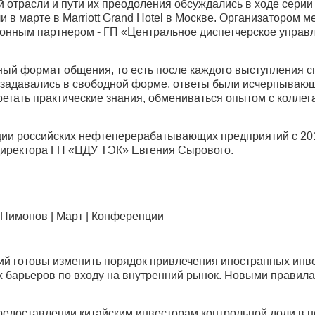
трасли и пути их преодоления обсуждались в ходе серии 
 в марте в Marriott Grand Hotel в Москве. Организатором
ионным партнером - ГП «Центральное диспетчерское управл
ый формат общения, то есть после каждого выступления с
 задавались в свободной форме, ответы были исчерпываю
етать практические знания, обмениваться опытом с колле
и российских нефтеперерабатывающих предприятий с 2011
директора ГП «ЦДУ ТЭК» Евгения Сырового.
Пимонов | Март | Конференции
ий готовы изменить порядок привлечения иностранных инвес
х барьеров по входу на внутренний рынок. Новыми правила
редоставлении китайским инвесторам контрольной доли в н