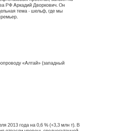
ва РФ Аркадий Дворкович. Он
дельная тема - шельф, где мы
премьер.
убопроводу «Алтай» (западный
я 2013 года на 0,6 % (+3,3 млн т). В
ия отрасли уровень среднесуточной