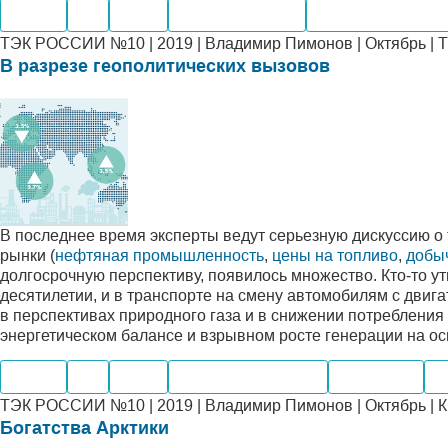
Нефть
Газ
Уголь
Мировые рынки
Альтернативная э
ТЭК РОССИИ №10 | 2019 | Владимир Пимонов | Октябрь | 
В разрезе геополитических вызовов
В последнее время эксперты ведут серьезную дискуссию о
рынки (
нефтяная промышленность
,
цены на топливо
,
добыч
долгосрочную перспективу, появилось множество. Кто‑то ут
десятилетии, и в транспорте на смену автомобилям с двиг
в перспективах природного газа и в снижении потребления
энергетическом балансе и взрывном росте генерации на о
Нефть
Газ
Уголь
Электроэнергетика
Транспорт
А
ТЭК РОССИИ №10 | 2019 | Владимир Пимонов | Октябрь | К
Богатства Арктики