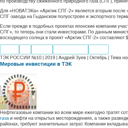
по производству сжиженного природного газа (СПГ), принят
Для «НОВАТЭКа» «Арктик СПГ-2» является вторым после 
СПГ-завода на Гыданском полуострове и экспортного терм
Если прежде в подобных проектах японские компании участ
СПГ», то теперь они стали инвесторами. По данным минис
восходящего солнца в проект «Арктик СПГ-2» составляют 
Нефть
Газ
Добыча
Производство
Шельф
ТЭК РОССИИ №10 | 2019 | Андрей Зуев | Октябрь | Тема н
Мировые инвестиции в ТЭК
Нефтегазовые компании во всем мире ежегодно тратят со
газа
и нефти на открытых месторождениях, а также разведк
районах, требуют значительных затрат. Компании вкладыв