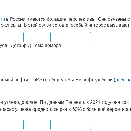
ти
в России имеются большие перспективы. Они связаны с
 эксперты. В этой связи сегодня особый интерес вызывают
ний рынок
Компании
Месторождения
ев | Декабрь | Тема номера
аемой нефти (ТрИЗ) в общем объеме нефтедобычи (
добыча
 углеводородов. По данным Роснедр, в 2021 году она сост
апасах углеводородного сырья в 60% с большой вероятнос
ний рынок
Компании
Месторождения