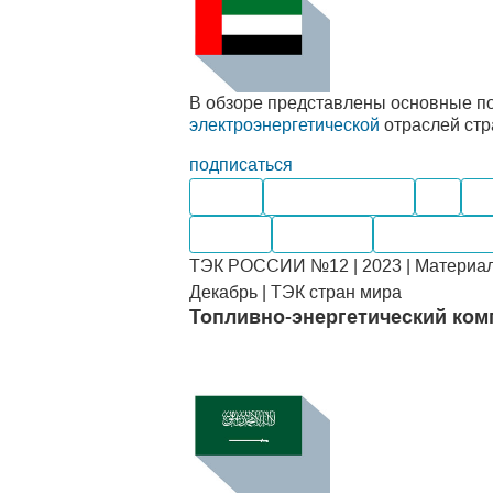
В обзоре представлены основные по
электроэнергетической
отраслей стр
подписаться
Нефть
Нефтепродукты
Газ
Уг
Импорт
Компании
Месторожде
ТЭК РОССИИ №12 | 2023 | Материал
Декабрь | ТЭК стран мира
Топливно-энергетический ком