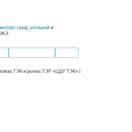
экспорт газа
),
угольной
и
ОАЭ.
вка
Внутренний рынок
Экспорт
ализа ТЭК и рынка ТЭР «ЦДУ ТЭК» |