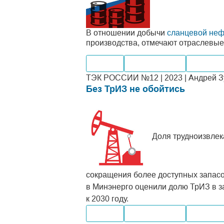
В отношении добычи
сланцевой неф
производства, отмечают отраслевые
Добыча
Производство
Внутрен
ТЭК РОССИИ №12 | 2023 | Андрей Зу
Без ТрИЗ не обойтись
Доля трудноизвлек
сокращения более доступных запасов
в Минэнерго оценили долю ТрИЗ в з
к 2030 году.
Добыча
Производство
Внутрен