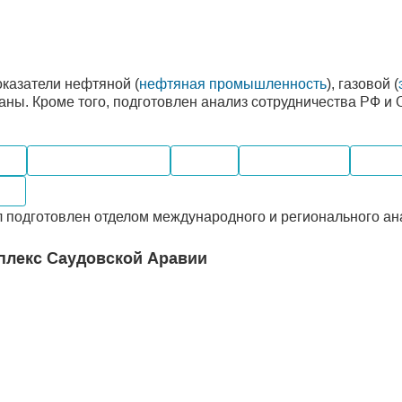
казатели нефтяной (
нефтяная промышленность
), газовой (
аны. Кроме того, подготовлен анализ сотрудничества РФ и 
оль
Электроэнергетика
Добыча
Производство
Поста
ния
 подготовлен отделом международного и регионального ан
плекс Саудовской Аравии