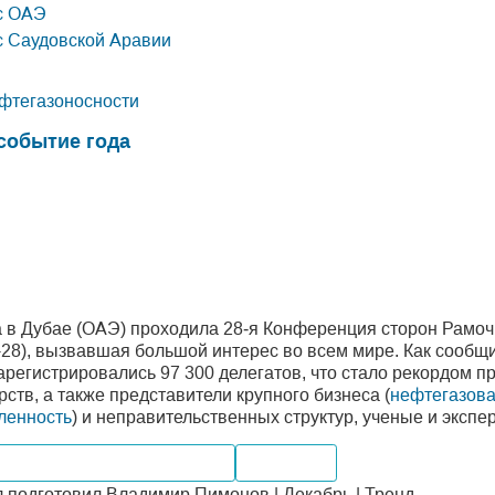
с ОАЭ
с Саудовской Аравии
фтегазоносности
событие года
да в Дубае (ОАЭ) проходила 28‑я Конференция сторон Рам
P-28), вызвавшая большой интерес во всем мире. Как сооб
арегистрировались 97 300 делегатов, что стало рекордом 
ств, а также представители крупного бизнеса (
нефтегазова
ленность
) и неправительственных структур, ученые и экспе
Альтернативная энергетика
Компании
подготовил Владимир Пимонов | Декабрь | Тренд