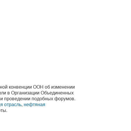
очной конвенции ООН об изменении
щили в Организации Объединенных
при проведении подобных форумов.
я отрасль
,
нефтяная
рты.