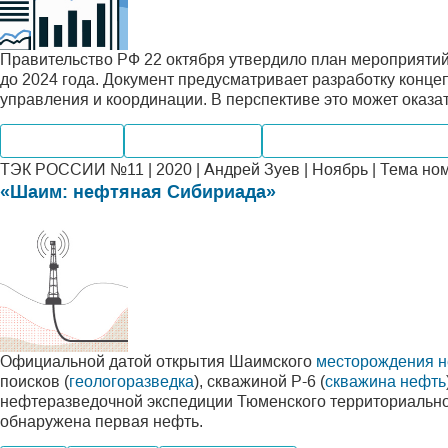
Правительство РФ 22 октября утвердило план мероприятий
до 2024 года. Документ предусматривает разработку конце
управления и координации. В перспективе это может оказа
Производство
Мировые рынки
Альтернативная энерге
ТЭК РОССИИ №11 | 2020 | Андрей Зуев | Ноябрь | Тема но
«Шаим: нефтяная Сибириада»
Официальной датой открытия Шаимского
месторождения 
поисков (
геологоразведка
), скважиной Р-6 (
скважина нефть
нефтеразведочной экспедиции Тюменско­го территориально
обнаружена первая нефть.