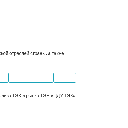
кой отраслей страны, а также
вка
Внутренний рынок
Экспорт
ализа ТЭК и рынка ТЭР «ЦДУ ТЭК» |