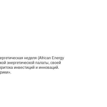
гетическая неделя (African Energy
кой энергетической палаты, своей
 притока инвестиций и инноваций.
рики».