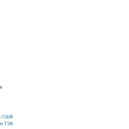
и
кс США
ре ТЭК