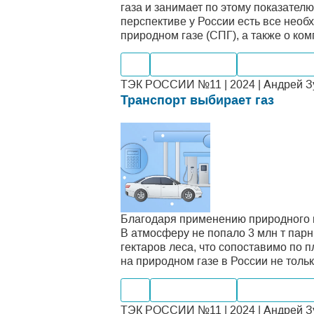
газа и занимает по этому показател
перспективе у России есть все нео
природном газе (СПГ), а также о ко
Газ
Производство
Внутренний 
ТЭК РОССИИ №11 | 2024 | Андрей Зу
Транспорт выбирает газ
Благодаря применению природного га
В атмосферу не попало 3 млн т парн
гектаров леса, что сопоставимо по
на природном газе в России не тольк
Газ
Производство
Внутренний 
ТЭК РОССИИ №11 | 2024 | Андрей Зу