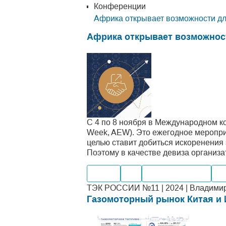
Конференции
Африка открывает возможности д
Африка открывает возможнос
С 4 по 8 ноября в Международном к
Week, AEW). Это ежегодное мероприя
целью ставит добиться искоренения 
Поэтому в качестве девиза организ
Нефть
Газ
Мировые рынки
Ко
ТЭК РОССИИ №11 | 2024 | Владимир
Газомоторный рынок Китая и