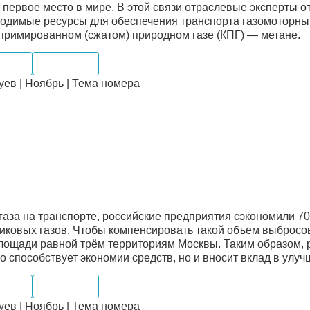
ю первое место в мире. В этой связи отраслевые эксперты о
бходимые ресурсы для обеспечения транспорта газомоторны
мпримированном (сжатом) природном газе (КПГ) — метане.
рынок
Транспорт
ев | Ноябрь | Тема номера
за на транспорте, российские предприятия сэкономили 70 
иковых газов. Чтобы компенсировать такой объем выбросов
 площади равной трём территориям Москвы. Таким образом,
о способствует экономии средств, но и вносит вклад в улу
рынок
Транспорт
ев | Ноябрь | Тема номера