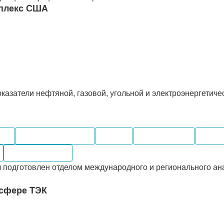
мплекс США
азатели нефтяной, газовой, угольной и электроэнергетичес
оль
Электроэнергетика
Добыча
Производство
Поста
Месторождения
 подготовлен отделом международного и регионального ан
 сфере ТЭК