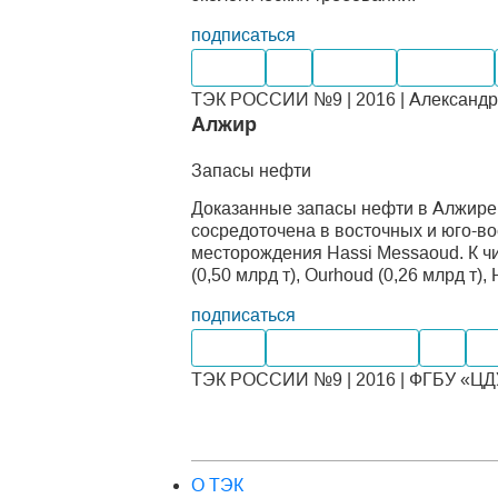
подписаться
Нефть
Газ
Добыча
Поставка
ТЭК РОССИИ №9 | 2016 | Александр 
Алжир
Запасы нефти
Доказанные запасы нефти в Алжире 
сосредоточена в восточных и юго-в
месторождения Hassi Messaoud. К ч
(0,50 млрд т), Ourhoud (0,26 млрд т), 
подписаться
Нефть
Нефтепродукты
Газ
Уг
ТЭК РОССИИ №9 | 2016 | ФГБУ «ЦДУ 
О ТЭК