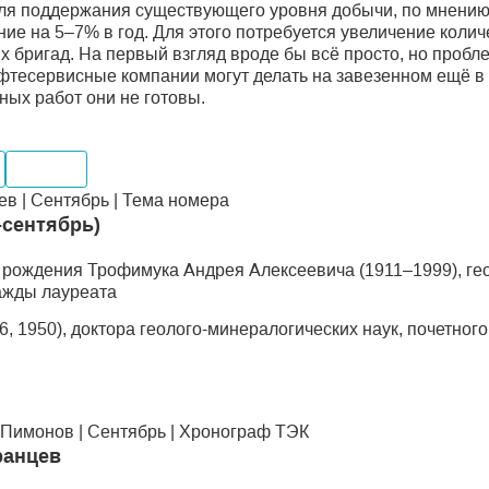
Для поддержания существующего уровня добычи, по мнению
ие на 5–7% в год. Для этого потребуется увеличение коли
х бригад. На первый взгляд вроде бы всё просто, но пробле
фтесервисные компании могут делать на завезенном ещё в
ных работ они не готовы.
Импорт
в | Сентябрь | Тема номера
-сентябрь)
дня рождения Трофимука Андрея Алексеевича (1911–1999), ге
важды лауреата
 1950), доктора геолого-минералогических наук, почетного
Пимонов | Сентябрь | Хронограф ТЭК
ранцев