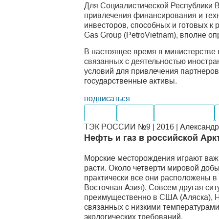
Для Социалистической Республики Вь
привлечения финансирования и техн
инвесторов, способных и готовых к 
Gas Group (PetroVietnam), вполне оп
В настоящее время в министерстве
связанных с деятельностью иностра
условий для привлечения партнеров
государственные активы.
подписаться
Нефть
Добыча
Производство
ТЭК РОССИИ №9 | 2016 | Александр 
Нефть и газ в российской Арк
Морские месторождения играют важну
расти. Около четверти мировой доб
практически все они расположены в
Восточная Азия). Совсем другая си
преимущественно в США (Аляска), Но
связанных с низкими температурами
экологических требований.