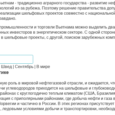
етнам - традиционно аграрного государства - развитие не
ологий из-за рубежа. Поэтому решение правительства доп
реализации шельфовых проектов совместно с национальной 
равдано.
 промышленности и торговли Вьетнама можно выделить два
нных инвесторов в энергетическом секторе. С одной сторо
 в шельфовые проекты, с другой, поиском зарубежных комп
Мировые рынки
Швед | Сентябрь | В мире
тике
ю роль в мировой нефтегазовой отрасли, и ожидается, что
ычи углеводородов приходится на шельфовые и глубоковод
 районах с круглогодично теплым климатом (США, Бразилия
туация с приполярными районами, где добыча нефти и газа
рвегии и частично в России. В этих регионах присутствуе
, ледовыми условиями добычи и транспортировки, необхо