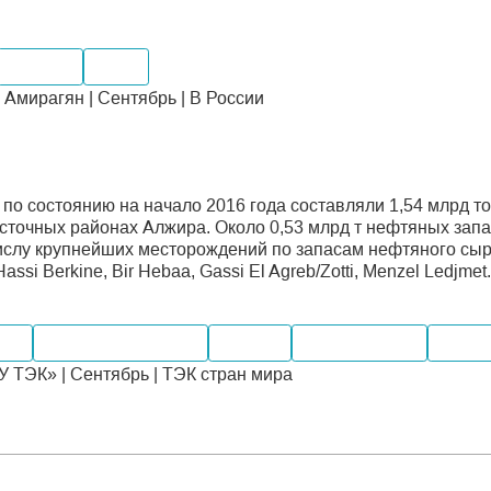
Экспорт
Цены
Амирагян | Сентябрь | В России
по состоянию на начало 2016 года составляли 1,54 млрд то
осточных районах Алжира. Около 0,53 млрд т нефтяных зап
ислу крупнейших месторождений по запасам нефтяного сырь
Hassi Berkine, Bir Hebaa, Gassi El Agreb/Zotti, Menzel Ledjmet.
оль
Электроэнергетика
Добыча
Производство
Перер
ТЭК» | Сентябрь | ТЭК стран мира