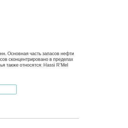
нн. Основная часть запасов нефти
асов сконцентрировано в пределах
я также относятся: Hassi R’Mel
аботка