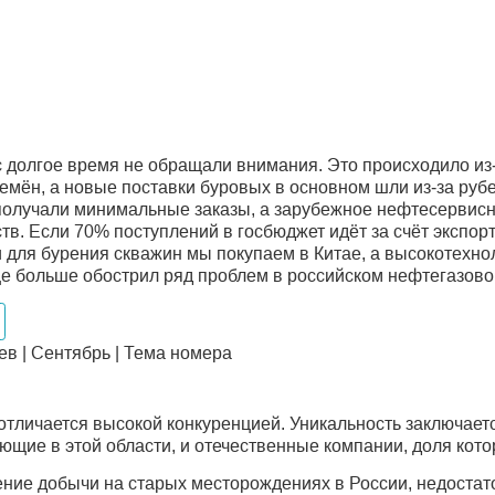
с долгое время не обращали внимания. Это происходило из‑
ремён, а новые поставки буровых в основном шли из‑за руб
олучали минимальные заказы, а зарубежное нефтесервисн
ств. Если 70% поступлений в госбюджет идёт за счёт экспор
ки для бурения скважин мы покупаем в Китае, а высокотех
 больше обострил ряд проблем в российском нефтегазово
в | Сентябрь | Тема номера
личается высокой конкуренцией. Уникальность заключается
ющие в этой области, и отечественные компании, доля кото
ение добычи на старых месторождениях в России, недоста