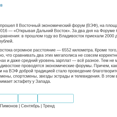
ев
 прошел II Восточный экономический форум (ВЭФ), на площ
-2016 — «Открывая Дальний Восток». За два дня на Форуме
сравнения: в прошлом году во Владивосток приехали 2000 
рублей.
остока огромное расстояние — 6552 километра. Кроме того
но, что сравнивать два этих мегаполиса не совсем коррект
нах и даже средний уровень зарплат — всё разное. Тем не м
Владивостоке проводятся экономические форумы. Причем, к
и на ВЭФ доброй традицией стало проведение благотворите
смены, спортсмены, звезды эстрады и телевидения. В этом
нимает эстафету у Запада.
Экспорт
Импорт
Мировые рынки
имонов | Сентябрь | Тренд