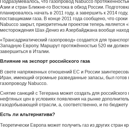
Подразумевалось, что газопровод Nabucco протяженностью 
Азии и стран Ближне‑го Востока в обход России. Подготовк
планировалось начать в 2011 году, а завершить к 2014 год
поставщиками газа. В конце 2011 года сообщено, что сроки 
Nabucco закрыт, приоритетным проектом теперь является «
месторождения Шах-Дениз из Азербайджана вообще наход
«Трансадриатический газопровод» создается для транспорт
Западную Европу. Маршрут протяжённостью 520 км должен
завершиться в Италии.
Влияние на экспорт российского газа
В свете напряженных отношений ЕС и России заинтересова
Иран, имеющий огромные разведанные запасы, был готов п
газопроводу Nabucco.
Снятие санкций с Тегерана может создать для российского
нефтяных цен в условиях появления на рынке дополнитель
газодобывающей отрасли, а, соответственно, и по бюджет
Есть ли альтернатива?
Теоретически Европа может получить газ из других стран к