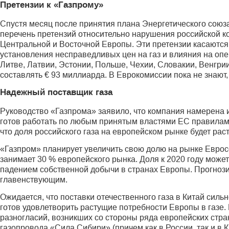
Претензии к «Газпрому»
Спустя месяц после принятия плана Энергетического союза
перечень претензий относительно нарушения российской к
Центральной и Восточной Европы. Эти претензии касаются 
установления несправедливых цен на газ и влияния на оп
Литве, Латвии, Эстонии, Польше, Чехии, Словакии, Венгр
составлять € 93 миллиарда. В Еврокомиссии пока не знают,
Надежный поставщик газа
Руководство «Газпрома» заявило, что компания намерена 
готов работать по любым принятым властями ЕС правилам, 
что доля российского газа на европейском рынке будет расти
«Газпром» планирует увеличить свою долю на рынке Евросо
занимает 30 % европейского рынка. Доля к 2020 году может 
падением собственной добычи в странах Европы. Прогнозир
главенствующим.
Ожидается, что поставки отечественного газа в Китай силь
готов удовлетворить растущие потребности Европы в газе. 
разногласий, возникших со стороны ряда европейских стра
газопровода «Сила Сибири» (причем как в России, так и в 