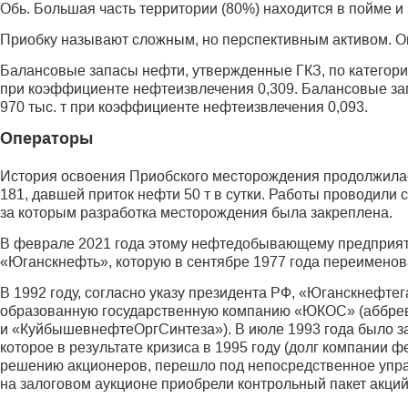
Обь. Большая часть территории (80%) находится в пойме и
Приобку называют сложным, но перспективным активом. Он
Балансовые запасы нефти, утвержденные ГКЗ, по категории
при коэффициенте нефтеизвлечения 0,309. Балансовые зап
970 тыс. т при коэффициенте нефтеизвлечения 0,093.
Операторы
История освоения Приобского месторождения продолжилас
181, давшей приток нефти 50 т в сутки. Работы проводили
за которым разработка место­рождения была закреплена.
В феврале 2021 года этому нефтедобывающему предприяти
«Юганскнефть», которую в сентябре 1977 года переименов
В 1992 году, согласно указу президента РФ, «Юганскнефте
образованную государственную компанию «ЮКОС» (аббре
и «Куйбышев­нефтеОргСинтеза»). В июле 1993 года было 
которое в результате кризиса в 1995 году (долг компании ф
решению акционеров, перешло под непосредственное упр
на залоговом аукционе приобрели контрольный пакет акций