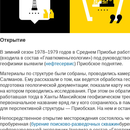
Открытие
В зимний сезон 1978–1979 годов в Среднем Приобье работ
(входила в состав «Главтюменьгеологии») под руководств
геофизики выявили (
нефтесервис
) Приобское поднятие.
Материалы по структуре были собраны, проводились камера
Салманов. Ему рассказали о том, как ведется обработка ге
подготовка геологической документации; показали карту н
на котором проводились исследования. При этом он обрат
работавшая тогда в Ханты-Мансийском геофизическом тре
первоначальное название вряд ли у кого сохранилось в па
для перспективной структуры — Приобская. На нем и оста
Непосредственное открытие месторождения состоялось чер
пробуренная (
бурение поисково-разведочных скважин
буре
нефтеразведочной экспедиции (входила в состав «Главтюм