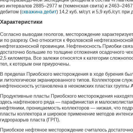
из интервалов 2885–2977 м (тюменская свита) и 2463–246
дебитом (
скважина дебит
) 14,2 куб. м/сут. и 5,9 куб./сут. 
Характеристики
Согласно выводам геологов, месторождение характеризует
и по разрезу. Оно относится к Фроловской нефтегазоносно
нефтегазоносной провинции. Нефтеносность Приобки связ
достаточно большие по толщине отложения осадочного чехл
2,5 километра. Все залежи относятся к категории сложно
тел, к которым они приурочены.
В пределах Приобского месторождения в ходе бурения был
и литологически экранированного типов. Коллектором слу
нефтеносность установлена в неокомских пластах группы 
Продуктивные пласты Приобского месторождения находятся
здесь нафтенового ряда — парафинистая и малосмолистая; е
нефтяники, проницаемость коллекторов — низкая, что под
пласты коллектора и широкое применение методов интенс
гидроразрыв пласта (ГРП).
Приобское нефтяное месторождение считалось достаточно