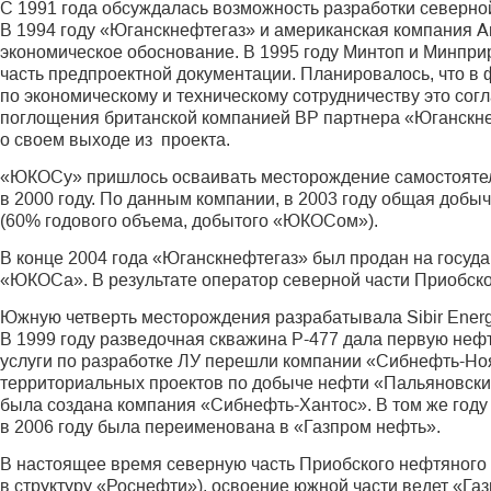
С 1991 года обсуждалась возможность разработки северно
В 1994 году «Юганскнефтегаз» и американская компания А
экономическое обоснование. В 1995 году Минтоп и Минпр
часть предпроектной документации. Планировалось, что в 
по экономическому и техническому сотрудничеству это сог
поглощения британской компанией ВР партнера «Юганскне
о своем выходе из проекта.
«ЮКОСу» пришлось осваивать месторождение самостоятель
в 2000 году. По данным компании, в 2003 году общая доб
(60% годового объема, добытого «ЮКОСом»).
В конце 2004 года «Юганскнефтегаз» был продан на госуд
«ЮКОСа». В результате оператор северной части Приобск
Южную четверть месторождения разрабатывала Sibir Energ
В 1999 году разведочная скважина Р-477 дала первую нефт
услуги по разработке ЛУ перешли компании «Сибнефть-Нояб
территориальных проектов по добыче нефти «Пальяновски
была создана компания «Сибнефть-Хантос». В том же году
в 2006 году была переименована в «Газпром нефть».
В настоящее время северную часть Приобского нефтяного
в структуру «Роснефти»), освоение южной части ведет «Г