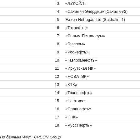
3
«ЛУКОЙЛ»
4
«Сахалин Энерджи» (Сахалин-2)
5
Exxon Neftegas Ltd (Sakhalin–1)
6
«Татнефть»
7
«Салым Петролеум»
8
«Газпром»
9
«Роснефть»
10
«Газпромнефть»
11
«Иркутская НК»
12
«НОВАТЭК»
13
«КТК»
14
«Транснефть»
15
«Нефтиса»
16
«Славнефть»
17
«ННК»
18
«РуссНефть»
По данным WWF, CREON Group