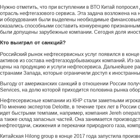
Нужно отметить, что при вступлении в ВТО Китай попросил
отрасль нефтегазового сервиса. Эта задача возложена на
и оборудования были выделены необходимые финансовые с
оказались способными составить конкуренцию признанным
были допущены зарубежные компании. Сегодня доля иностр
Кто выиграл от санкций?
Российский рынок нефтесервисных услуг появился в конце
активов из состава нефтегазодобывающих компаний. Из-за
цены на продукцию и услуги нефтесервиса. Дальнейшее р
странами Запада, которые ограничили доступ к иностранн
Выгоду от американских санкций в отношении России получи
Services, на долю которой приходится половина рынка обо
Нефтесервисные компании из КНР стали заметными игрока
По мнению экспертов Deloitte, в течение трех лет в Росси
идет быстрыми темпами, например, компания Jereh операт
а также склад запасных частей. Она занимается производ
нефтеотдачи, сжижения и перекачки природного газа, комп
Китайская Hilong group в конце 2017 года запустила произ