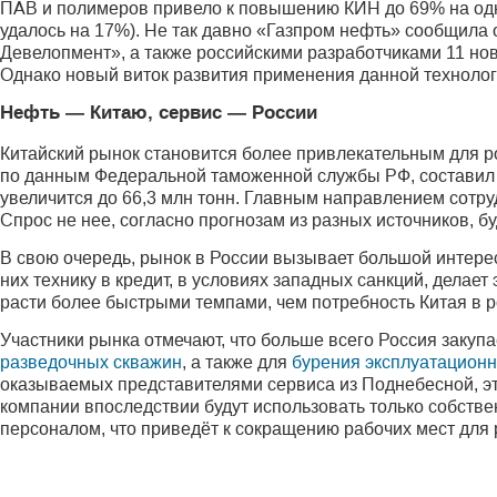
ПАВ и полимеров привело к повышению КИН до 69% на одн
удалось на 17%). Не так давно «Газпром нефть» сообщила
Девелопмент», а также российскими разработчиками 11 но
Однако новый виток развития применения данной технолог
Нефть — Китаю, сервис — России
Китайский рынок становится более привлекательным для ро
по данным Федеральной таможенной службы РФ, составил 52
увеличится до 66,3 млн тонн. Главным направлением сотру
Спрос не нее, согласно прогнозам из разных источников, б
В свою очередь, рынок в России вызывает большой интерес
них технику в кредит, в условиях западных санкций, делае
расти более быстрыми темпами, чем потребность Китая в р
Участники рынка отмечают, что больше всего Россия закуп
разведочных скважин
, а также для
бурения эксплуатацион
оказываемых представителями сервиса из Поднебесной, это
компании впоследствии будут использовать только собст
персоналом, что приведёт к сокращению рабочих мест для 