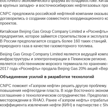
Восточного экономического форума во Владивостоке. Кит
в крупных западно- и восточносибирских нефтегазовых пр
CNPC предложила российской нефтяной компании оказывать
договорились о создании совместного координационного к
проектов.
Китайская Beijing Gas Group Company Limited и «Роснефть
предприятия, которое займется строительством и эксплуа
В России предполагается создать более 160 таких станций
природного газа в качестве газомоторного топлива.
Beijing Gas Group Company Limited является ведущей компа
инфраструктуры и электрогенерации в Пекинском регионе. 
является собственником морского терминала по хранению и
2017 года «Роснефть» продала Beijing Gas 20% акций «Ве
Объединение усилий в разработке технологий
CNPC поможет «Газпром нефти» решить другую проблему. 
повышения нефтеотдачи пласта. В ходе Восточного эконо
соглашение о технологическом сотрудничестве. Предполаг
месторождении в ЯНАО. Ранее «Газпром нефть» отрабаты
коэффициента извлечения нефти (КИН) в парт­нерстве с S