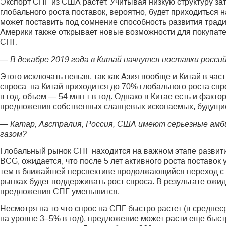
Экспорт СПГ из США растет. Учитывая низкую структуру зат
глобального роста поставок, вероятно, будет приходиться 
может поставить под сомнение способность развития тра
Америки также открывает новые возможности для покупате
СПГ.
— В декабре 2019 года в Китай начнутся поставки росси
Этого исключать нельзя, так как Азия вообще и Китай в ча
спроса: на Китай приходится до 70% глобального роста сп
в год, объем — 54 млн т в год. Однако в Китае есть и факто
предложения собственных сланцевых ископаемых, будущие
— Катар, Австралия, Россия, США имеют серьезные амби
газом?
Глобальный рынок СПГ находится на важном этапе развити
BCG, ожидается, что после 5 лет активного роста поставо
тем в ближайшей перспективе продолжающийся переход с у
рынках будет поддерживать рост спроса. В результате ожи
предложения СПГ уменьшится.
Несмотря на то что спрос на СПГ быстро растет (в средне
на уровне 3–5% в год), предложение может расти еще быст