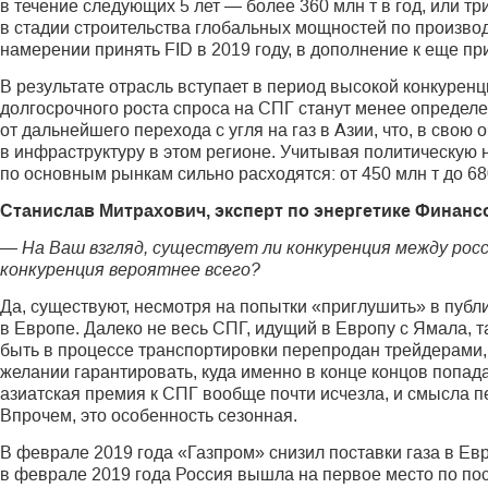
в течение следующих 5 лет — более 360 млн т в год, или 
в стадии строительства глобальных мощностей по производ
намерении принять FID в 2019 году, в дополнение к еще при
В результате отрасль вступает в период высокой конкуренц
долгосрочного роста спроса на СПГ станут менее определен
от дальнейшего перехода с угля на газ в Азии, что, в свою
в инфраструктуру в этом регионе. Учитывая политическую 
по основным рынкам сильно расходятся: от 450 млн т до 680
Станислав Митрахович, эксперт по энергетике Финанс
— На Ваш взгляд, существует ли конкуренция между рос
конкуренция вероятнее всего?
Да, существуют, несмотря на попытки «приглушить» в публ
в Европе. Далеко не весь СПГ, идущий в Европу с Ямала, 
быть в процессе транспортировки перепродан трейдерами,
желании гарантировать, куда именно в конце концов попа
азиатская премия к СПГ вообще почти исчезла, и смысла пе
Впрочем, это особенность сезонная.
В феврале 2019 года «Газпром» снизил поставки газа в Евро
в феврале 2019 года Россия вышла на первое место по по