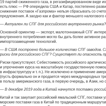
19 партий сжиженного газа, в регазифицированном виде их
есть плюс — РФ опередила США и Катар, постепенно разви
снижения поставок «Газпрома» нельзя сбрасывать со счето
предложения. А заодно как и фактор меньшего налогового
— Актуален ли СПГ для российского внутреннего рынка?
Основной ориентир — экспорт, малотоннажный СПГ интерес
внутреннего потребления могло бы дать более активное ра
импортозамещение технологий.
— В США построено большое количество СПГ-заводов. Ст
риски для российского СПГ? Существует ли опасность 
Риски присутствуют. Себестоимость российского арктическ
и упрочнения курса на масштабную государственную помо
в инфраструктуру и т. п.). Не исключено и применение ам
(пусть формально он и продается через международных тр
в пользу американского газа, в первую очередь, в Азии, но 
— В декабре 2019 года в Китай начнутся поставки росси
Китай и так закупает российский ямальский СПГ, поставки
морские поставки газа в Китай по традиционным маршрутам