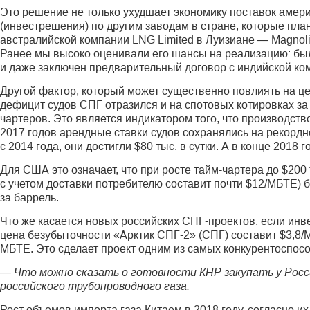
Это решение не только ухудшает экономику поставок амери
(инвестрешения) по другим заводам в стране, которые план
австралийской компании LNG Limited в Луизиане — Magnoli
Ранее мы высоко оценивали его шансы на реализацию: бы
и даже заключен предварительный договор с индийской ком
Другой фактор, который может существенно повлиять на ц
дефицит судов СПГ отразился и на спотовых котировках за
чартеров. Это является индикатором того, что производст
2017 годов арендные ставки судов сохранялись на рекордно
с 2014 года, они достигли $80 тыс. в сутки. А в конце 2018 
Для США это означает, что при росте тайм-чартера до $200 т
с учетом доставки потребителю составит почти $12/МБТЕ) 
за баррель.
Что же касается новых российских СПГ-проектов, если инв
цена безубыточности «Арктик СПГ-2» (СПГ) составит $3,8/М
МБТЕ. Это сделает проект одним из самых конкурентоспос
— Что можно сказать о готовности КНР закупать у Росси
российского трубопроводного газа.
Рост объемов импорта газа Китаем в 2018 году, согласно 