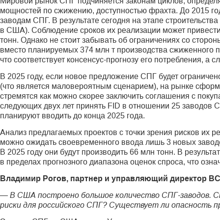
Мировой рынок СПГ подчиняется законам циклов, определ
мощностей по сжижению, доступностью фрахта. До 2015 го
заводам СПГ. В результате сегодня на этапе строительств
в США). Соблюдение сроков их реализации может привести
тонн. Однако не стоит забывать об ограничениях со сторон
вместо планируемых 374 млн т производства сжиженного пр
что соответствует консенсус-прогнозу его потребления, а с
В 2025 году, если новое предложение СПГ будет ограниче
(что является маловероятным сценарием), на рынке сформ
стремятся как можно скорее заключить соглашения с покуп
следующих двух лет принять FID в отношении 25 заводов С
планируют вводить до конца 2025 года.
Анализ предлагаемых проектов с точки зрения рисков их ре
можно ожидать своевременного ввода лишь 3 новых заводо
В 2025 году они будут производить 66 млн тонн. В результ
в пределах прогнозного диапазона оценок спроса, что озн
Владимир Рогов, партнер и управляющий директор B
— В США построено большое количество СПГ-заводов. Ст
риски для российского СПГ? Существует ли опасность 