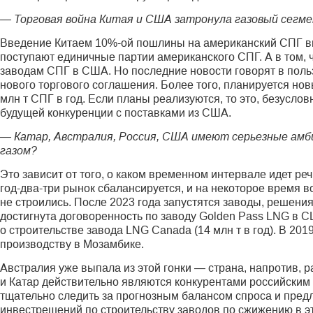
— Торговая война Китая и США затронула газовый сегме
Введение Китаем 10%-ой пошлины на американский СПГ выго
поступают единичные партии американского СПГ. А в том, 
заводам СПГ в США. Но последние новости говорят в польз
нового торгового соглашения. Более того, планируется нов
млн т СПГ в год. Если планы реализуются, то это, безусло
будущей конкуренции с поставками из США.
— Катар, Австралия, Россия, США имеют серьезные амби
газом?
Это зависит от того, о каком временном интервале идет р
год-два-три рынок сбалансируется, и на некоторое время
не строились. После 2023 года запустятся заводы, решения
достигнута договоренность по заводу Golden Pass LNG в СШ
о строительстве завода LNG Canada (14 млн т в год). В 20
производству в Мозамбике.
Австралия уже выпала из этой гонки — страна, напротив,
и Катар действительно являются конкурентами российским
тщательно следить за прогнозным балансом спроса и пред
инвестрешений по строительству заводов по сжижению в эт