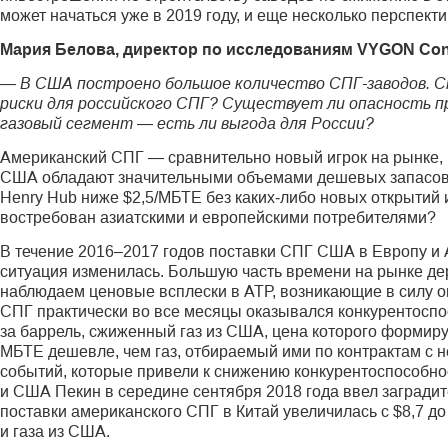
может начаться уже в 2019 году, и еще несколько перспект
Мария Белова, директор по исследованиям VYGON Con
— В США построено большое количество СПГ-заводов. Ст
риски для российского СПГ? Существует ли опасность п
газовый сегмент — есть ли выгода для России?
Американский СПГ — сравнительно новый игрок на рынке, 
США обладают значительными объемами дешевых запасов: по
Henry Hub ниже $2,5/МБТЕ без каких‑либо новых открытий 
востребован азиатскими и европейскими потребителями?
В течение 2016–2017 годов поставки СПГ США в Европу и А
ситуация изменилась. Большую часть времени на рынке де
наблюдаем ценовые всплески в АТР, возникающие в силу о
СПГ практически во все месяцы оказывался конкурентоспос
за баррель, сжиженный газ из США, цена которого формиру
МБТЕ дешевле, чем газ, отбираемый ими по контрактам с н
событий, которые привели к снижению конкурентоспособно
и США Пекин в середине сентября 2018 года ввел загради
поставки американского СПГ в Китай увеличилась с $8,7 д
и газа из США.