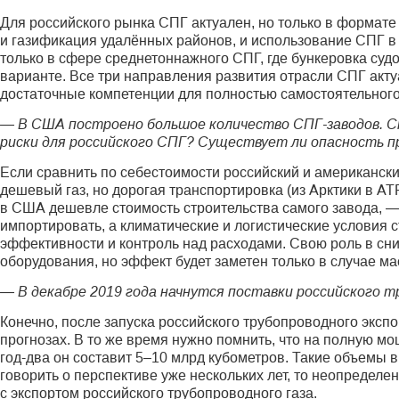
Для российского рынка СПГ актуален, но только в формате
и газификация удалённых районов, и использование СПГ в
только в сфере среднетоннажного СПГ, где бункеровка судо
варианте. Все три направления развития отрасли СПГ акту
достаточные компетенции для полностью самостоятельного
— В США построено большое количество СПГ-заводов. Ст
риски для российского СПГ? Существует ли опасность 
Если сравнить по себестоимости российский и американский
дешевый газ, но дорогая транспортировка (из Арктики в АТ
в США дешевле стоимость строительства самого завода, — з
импортировать, а климатические и логистические условия
эффективности и контроль над расходами. Свою роль в сн
оборудования, но эффект будет заметен только в случае м
— В декабре 2019 года начнутся поставки российского т
Конечно, после запуска российского трубопроводного эксп
прогнозах. В то же время нужно помнить, что на полную мощ
год-два он составит 5–10 млрд кубометров. Такие объемы 
говорить о перспективе уже нескольких лет, то неопреде
с экспортом российского трубопроводного газа.