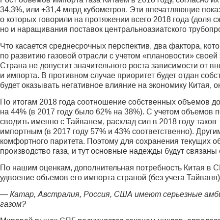
34,3%, или +31,4 млрд кубометров. Эти впечатляющие показ
о которых говорили на протяжении всего 2018 года (доля сж
но и наращивания поставок центральноазиатского трубопров
Что касается среднесрочных перспектив, два фактора, кот
по развитию газовой отрасли с учетом «плановости» своей
Страна не допустит значительного роста зависимости от в
и импорта. В противном случае приоритет будет отдан собс
будет оказывать негативное влияние на экономику Китая, о
По итогам 2018 года соотношение собственных объемов доб
на 44% (в 2017 году было 62% на 38%). С учетом объемов п
сводить именно с Тайванем, расклад сил в 2018 году тако
импортным (в 2017 году 57% и 43% соответственно). Друг
комфортного паритета. Поэтому для сохранения текущих о
производство газа, и тут основные надежды будут связаны 
По нашим оценкам, дополнительная потребность Китая в СПГ
удвоение объемов его импорта страной (без учета Тайваня
— Катар, Австралия, Россия, США имеют серьезные амби
газом?