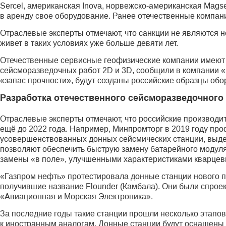
Sercel, американская Inova, норвежско-американская Magsei
в аренду свое оборудование. Ранее отечественные компан
Отраслевые эксперты отмечают, что санкции не являются н
живет в таких условиях уже больше девяти лет.
Отечественные сервисные геофизические компании имеют
сейсморазведочных работ 2D и 3D, сообщили в компании «Г
«запас прочности», будут созданы российские образцы обо
Разработка отечественного сейсморазведочного
Отраслевые эксперты отмечают, что российские производ
ещё до 2022 года. Например, Минпромторг в 2019 году пр
усовершенствованных донных сейсмических станции, выдел
позволяют обеспечить быструю замену батарейного модул
замены «в поле», улучшенными характеристиками кварцевы
«Газпром нефть» протестировала донные станции нового 
получившие название Flounder (Камбала). Они были спро
«Авиационная и Морская Электроника».
За последние годы такие станции прошли несколько этапо
к иностранным аналогам. Донные станции будут оснащены 