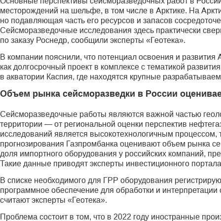
Основные перспективы сейсморазведочных работ в России
месторождений на шельфе, в том числе в Арк­тике. На Арк
но подавляющая часть его ресурсов и запасов сосредоточен
Сейсморазведочные исследования здесь практически свер
по заказу Роснедр, сообщили эксперты «Геотека».
В компании пояснили, что потенциал освоения и развития
как долгосрочный проект в комплексе с тематикой развити
в акватории Каспия, где находятся крупные разрабатывае
Объем рынка сейсморазведки в России оценивае
Сейсморазведочные работы являются важной частью геоло
территории — от региональной оценки перспектив нефтега
исследований является высокотехнологичным процессом, 
прогнозирования Газпромбанка оценивают объем рынка сей
доля импортного оборудования у российских компаний, пр
Такие данные приводят эксперты инвестиционного портала
В списке необходимого для ГРР оборудования регистриру
программное обеспечение для обработки и интерпретации
считают эксперты «Геотека».
Проблема состоит в том, что в 2022 году иностранные про