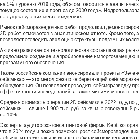
на 5% к уровню 2019 года, об этом говорится в аналитиче
текущее состояние и прогноз до 2030 года». Недропользов
на существующих месторождениях.
Рынок сейсморазведочных работ продолжил демонстриров
2D работ, отмечается в аналитическом отчёте. Кроме того
позволяет отследить эволюцию структуры подземных колле
Активно развивается технологическая составляющая рынк
продолжили создание и апробирование импортозамещающих
программного обеспечения.
Также российские компании анонсировали проекты «Зелено
сейсмика» — это метод «экологосберегающей сейсморазвед
оборудования. Он позволяет проводить сейсморазведку пра
эффективности исследований, а также минимизировать не
Средняя стоимость операции 2D сейсмики в 2022 году, по д
сейсмики — свыше 1 900 тыс. руб. за кв. м, а совокупны
на 10%.
Эксперты аудиторско-консалтинговой фирмы Kept, которая
что в 2024 году и позже возможен рост сейсморазведочны
добычи, которую так или иначе необходимо компенсировать