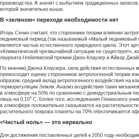
производства. А значит с выбытием традиционных запасов
которой значительно выше.
В «зеленом» переходе необходимости нет
Игорь Сечин считает, что сторонники теории влияния антро­
ледниковый период (так называемый «Малый ледниковый пе
является частью естественного природного цикла. Этот арг
«Климатической чрезвычайной ситуации не существует», ко
лауреата Нобелевской премии Джон Клаузер и Айвар Джай
По мнению Джона Клаузера, сила действия естественных 
превосходит оценку сторонников антропогенной теории из
образом, средний вклад антропогенного воздействия на кл
терморегуляции Земли. Анализ воздействия таких механизм
в атмосфере на 50% по сравнению с доиндустриальным п
лишь на 0,15⁰ С. Более того, исследования Пекинского ун
в атмосфере положительно сказывается на растительности.
растительного покрова планеты на 70% обеспечивается эф
«Чистый ноль» — это нереально
Для достижения поставленных целей к 2050 году необходим