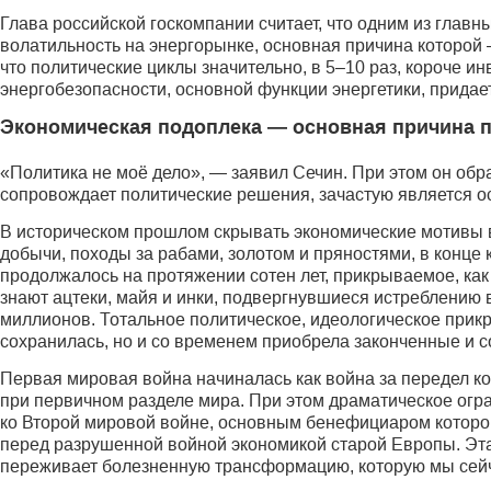
Глава российской госкомпании считает, что одним из глав
волатильность на энергорынке, основная причина которой —
что политические циклы значительно, в 5–10 раз, короче 
энергобезопасности, основной функции энергетики, придае
Экономическая подоплека — основная причина 
«Политика не моё дело», — заявил Сечин. При этом он обра
сопровождает политические решения, зачастую является о
В историческом прошлом скрывать экономические мотивы 
добычи, походы за рабами, золотом и пряностями, в конце
продолжалось на протяжении сотен лет, прикрываемое, как
знают ацтеки, майя и инки, подвергнувшиеся истреблению в
миллионов. Тотальное политическое, идеологическое прикр
сохранилась, но и со временем приобрела законченные и
Первая мировая война начиналась как война за передел 
при первичном разделе мира. При этом драматическое огр
ко Второй мировой войне, основным бенефициаром котор
перед разрушенной войной экономикой старой Европы. Эта
переживает болезненную трансформацию, которую мы сей