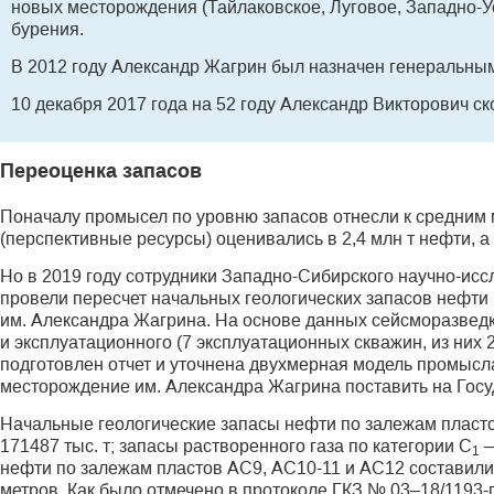
новых месторождения (Тайлаковское, Луговое, Западно-У
бурения.
В 2012 году Александр Жагрин был назначен генеральны
10 декабря 2017 года на 52 году Александр Викторович с
Переоценка запасов
Поначалу промысел по уровню запасов отнесли к средним 
(перспективные ресурсы) оценивались в 2,4 млн т нефти, а
Но в 2019 году сотрудники Западно-Сибирского научно-исс
провели пересчет начальных геологических запасов нефти
им. Александра Жагрина. На основе данных сейсморазведки
и эксплуатационного (7 эксплуатационных скважин, из них
подготовлен отчет и уточнена двухмерная модель промысл
месторождение им. Александра Жагрина поставить на Гос
Начальные геологические запасы нефти по залежам пласто
171487 тыс. т; запасы растворенного газа по категории C
—
1
нефти по залежам пластов АС9, АС10-11 и АС12 составили 6
метров. Как было отмечено в протоколе ГКЗ № 03–18/1193-