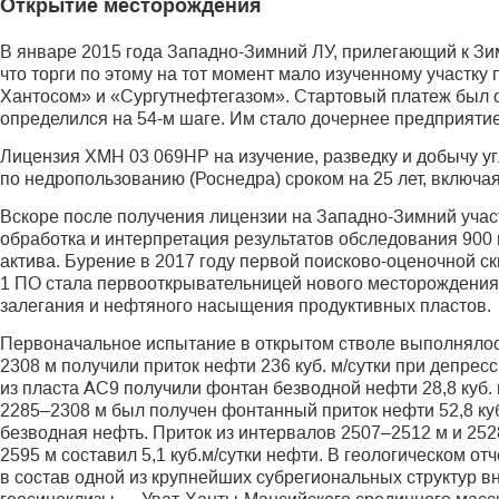
Открытие месторождения
В январе 2015 года Западно-Зимний ЛУ, прилегающий к Зи
что торги по этому на тот момент мало изученному участк
Хантосом» и «Сургут­нефтегазом». Стартовый платеж был о
определился на 54-м шаге. Им стало дочернее предприятие
Лицензия ХМН 03 069НР на изучение, разведку и добычу у
по недропользованию (Роснедра) сроком на 25 лет, включая 
Вскоре после получения лицензии на Западно-Зимний учас
обработка и интерпретация результатов обследования 900
актива. Бурение в 2017 году первой поисково-оценочной с
1 ПО стала первооткрывательницей нового месторождения.
залегания и нефтяного насыщения продуктивных пластов.
Первоначальное испытание в открытом стволе выполнялос
2308 м получили приток нефти 236 куб. м/сутки при депрес
из пласта АС9 получили фонтан безводной нефти 28,8 куб.
2285–2308 м был получен фонтанный приток нефти 52,8 куб.
безводная нефть. Приток из интервалов 2507–2512 м и 2528
2595 м составил 5,1 куб.м/сутки нефти. В геологическом от
в состав одной из крупнейших субрегиональных структур в