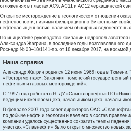
геосинеклизы — Уват-Ханты-Мансийского срединного мас
отложениях в пластах АС9, АС11 и АС12 черкашинской сви
Открытое месторождение в геологическом отношении оказа
нефтеносности, низкими фильтрационно-ёмкостными свойс
нефтенасыщенностью, наличием обширных водонефтяных зо
По инициативе руководства компании-недропользователя 
Александра Жагрина, в последние годы возглавлявшего ди
Роснедр № 03–18/1141-пр. от 18 декабря 2017, на восьмой
Наша справка
Александр Жагрин родился 12 июня 1966 года в Тюмени. 
«Росторгмонтаж». Закончил Тюменский государственный н
нефтяных и газовых месторождений».
С 1997 года работал в НГДУ «Самотлорнефть» ПО «Нижне
ведущим инженером цеха, начальником цеха, начальнико
В феврале 2007 года совет директоров ОАО «Славнефти»
по добыче нефти и геологии и ввел его в состав правления
компании удалось существенно сократить темпы падения 
участках «Славнефти» было открыто множество новых з