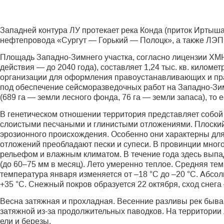
Западней контура ЛУ протекает река Конда (приток Иртыша)
нефтепровода «Сургут — Горький — Полоцк», а также ЛЭП
Площадь Западно-Зимнего участка, согласно лицензии ХМН
действия — до 2040 года), составляет 1,24 тыс. кв. килом
организации для оформления правоустанавливающих и пра
под обеспечение сейсморазведочных работ на Западно-Зим
(689 га — земли лесного фонда, 76 га — земли запаса), то е
В генетическом отношении территория представляет собо
слоистыми песчаными и глинистыми отложениями. Плоски
эрозионного происхождения. Особенно они характерны для
отложений преобладают пески и супеси. В провинции много
рельефом и влажным климатом. В течение года здесь выпа
(до 60–75 мм в месяц). Лето умеренно теплое. Средняя тем
температура января изменяется от –18 °С до –20 °С. Абс
+35 °С. Снежный покров образуется 22 октября, сход снега
Весна затяжная и прохладная. Весенние разливы рек быва
затяжной из-за продолжительных паводков. На территории
ели и березы.