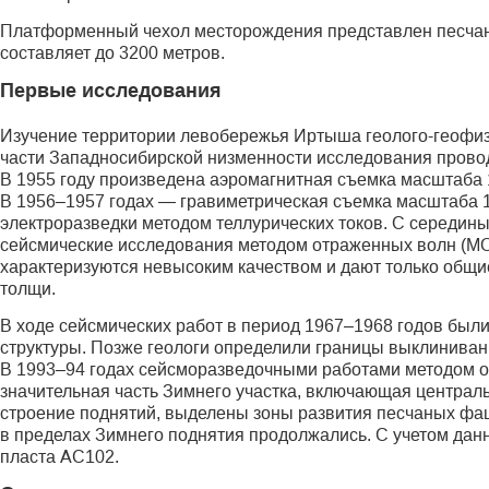
Платформенный чехол месторождения представлен песчан
составляет до 3200 метров.
Первые исследования
Изучение территории левобережья Иртыша геолого-геофизи
части Западносибирской низменности исследования провод
В 1955 году произведена аэромагнитная съемка масштаба 1
В 1956–1957 годах — гравиметрическая съемка масштаба 1
электроразведки методом теллурических токов. С середин
сейсмические исследования методом отраженных волн (МОВ
характеризуются невысоким качеством и дают только общи
толщи.
В ходе сейсмических работ в период 1967–1968 годов бы
структуры. Позже геологи определили границы выклиниван
В 1993–94 годах сейсморазведочными работами методом о
значительная часть Зимнего участка, включающая централь
строение поднятий, выделены зоны развития песчаных фа
в пределах Зимнего поднятия продолжались. С учетом данн
пласта АС102.