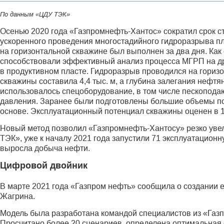
По данным «ЦДУ ТЭК»
Осенью 2020 года «Газпромнефть-Хантос» сократил срок с
ускоренного проведения многостадийного гидроразрыва п
на горизонтальной скважине был выполнен за два дня. Как
способствовали эффективный анализ процесса МГРП на др
в продуктивном пласте. Гидроразрыв проводился на горизо
скважины составила 4,4 тыс. м, а глубина залегания нефт
использовалось спецоборудование, в том числе пескопод
давления. Заранее были подготовлены большие объемы подо
основе. Эксплуатационный потенциал скважины оценен в 18
Новый метод позволил «Газпромнефть-Хантосу» резко увел
ТЭК», уже к началу 2021 года запустили 71 эксплуатационну
выросла добыча нефти.
Цифровой двойник
В марте 2021 года «Газпром нефть» сообщила о создании
Жагрина.
Модель была разработана командой специалистов из «Газ
Просчитано более 20 сценариев, определена оптимальная с