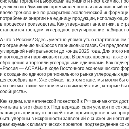
системы торговли выбросами на химию и нефтехимию, прои
целлюлозно-бумажную промышленность и авиационный сект
ввело требование по раскрытию экологической информац
потребления энергии на единицу продукции, использующи
в процессе производства. Как утверждают аналитики, в ст
становится трендом, углеродное регулирование набирает 
А что в России? Здесь уместно упомянуть о стартовавшем 
по ограничению выбросов парниковых газов. Он предполага
углеродной нейтральности до конца 2025 года. Для этого н
и поглощении парниковых газов. В рамках проекта также 
обращения и торговли углеродными единицами. Как подчер
«Россия — АСЕАН» в ходе Восточного экономического фор
и к созданию единого регионального рынка углеродных ед
целесообразным. Уже сейчас, на этом этапе, мы могли бы
алгоритмы, такие механизмы взаимодействия, которые бы 
сообществ».
Как видим, климатической повесткой в РФ занимаются дост
учитывать этот фактор. Подтверждая свои усилия по сокра
защищать природу от воздействия производственных проц
быть уверены в искренности заявлений о снижении негатив
реализуемых климатических проектов, подтверждение сок