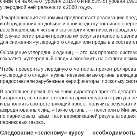
снизится на 60% от уровня 2019-го и на 80% от уровня 199
углеродной нейтральности к 2060 году».
Декарбонизация экономики предполагает реализацию предп
и оборудования по добыче и производству топливно-энерге
возобновляемых источников энергии или низкоуглеродного
В случае регистрации проектов их результативность оцени
для снижения «углеродного следа» или продать в соответс
Обращение углеродных единиц — это, как правило, систем
сократить «углеродный след» и экономить на экологических
Чтобы проверить углеродную отчетность, проконтролироват
«углеродного следа», нужны независимые органы валидаци
предоставляли зарубежные верификаторы, поскольку систе
В настоящее время, по мнению директора проекта департ
Гитарского, «в стране отстроена архитектура и структура 
и выполнить соответствующий проект, получить результат 
аккредитованных лиц. «Такие органы, — пояснили в Минэк
по парниковым газам, так и верификацией результатов дея
парниковых газов».
Следование «зеленому» курсу — необходимость