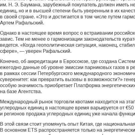
им. Н. Э. Баумана, зарубежный покупатель должен иметь н
единиц, но и в высшей степени быть уверенным в их качес
в своей стране. «Это и достигается в том числе путем гар
Артем Рафальский.
Однако в настоящее время вопрос о встраивании российск
завис. Тем не менее о гармонизации законодательств кура
ведется. «Когда геополитическая ситуация, наконец, стаб
сфере», — уверен Рафальский.
Конечно, об аккредитации в Евросоюзе, где создана Систе
ежегодно данные об уровне эмиссии парниковых газов в ре
в рамках сессии Петербургского международного экономич
суверенитет: как превратить вызовы в возможности?» ген
особую значимость приобретает Платформа энергетических
на базе Агентства.
Международный рынок торговли квотами находится на этап
углеродных единиц в настоящее время варьи­руется от €50 
и регионов продажа углеродных единиц уже начала функц
В этой связи стоит упомянуть опыт Китая, где национальна
В основном ETS распространяется только на энергетическ