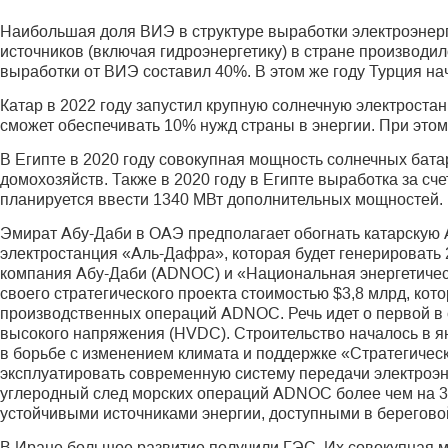
Наибольшая доля ВИЭ в структуре выработки электроэнерги
источников (включая гидроэнергетику) в стране производил
выработки от ВИЭ составил 40%. В этом же году Турция на
Катар в 2022 году запустил крупную солнечную электро­ста
сможет обеспечивать 10% нужд страны в энергии. При этом
В Египте в 2020 году совокупная мощность солнечных бата
домохозяйств. Также в 2020 году в Египте выработка за сч
планируется ввести 1340 МВт дополнительных мощностей.
Эмират Абу-Даби в ОАЭ предполагает обогнать катарскую 
электростанция «Аль-Дафра», которая будет генерировать 
компания Абу-Даби (ADNOC) и «Национальная энергетичес
своего стратегического проекта стоимостью $3,8 млрд, ко
производственных операций ADNOC. Речь идет о первой в 
высокого напряжения (HVDC). Строительство началось в ян
в борьбе с изменением климата и поддержке «Стратегическ
эксплуатировать современную систему передачи электроэн
углеродный след морских операций ADNOC более чем на 
устойчивыми источниками энергии, доступными в берегово
В Иране большое развитие получили ГЭС. Их совокупная мо