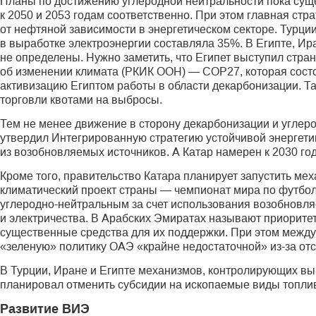
Планы по достижению углеродной нейтральности пока сущ
к 2050 и 2053 годам соответственно. При этом главная ст
от нефтяной зависимости в энергетическом секторе. Турции 
в выработке электроэнергии составляла 35%. В Египте, Ир
не определены. Нужно заметить, что Египет выступил стр
об изменении климата (РКИК ООН) — СОР27, которая состоя
активизацию Египтом работы в области декарбонизации. Та
торговли квотами на выбросы.
Тем не менее движение в сторону декарбонизации и углеро
утвердил Интегрированную стратегию устойчивой энергетик
из возобновляемых источников. А Катар намерен к 2030 го
Кроме того, правительство Катара планирует запустить мех
климатический проект страны — чемпионат мира по футбо
углеродно-нейтральным за счет использования возобновля
и электричества. В Арабских Эмиратах называют приорите
существенные средства для их поддержки. При этом междун
«зеленую» политику ОАЭ «крайне недостаточной» из-за отс
В Турции, Иране и Египте механизмов, контролирующих выб
планировал отменить субсидии на ископаемые виды топлива
Развитие ВИЭ