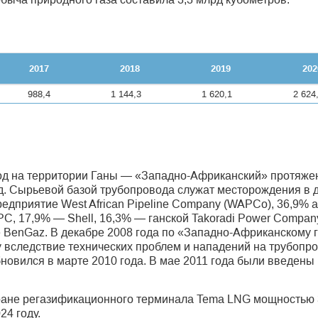
2017
2018
2019
202
988,4
1 144,3
1 620,1
2 624
д на территории Ганы — «Западно-Африканский» протяжен
од. Сырьевой базой трубопровода служат месторождения в де
едприятие West African Pipeline Company (WAPCo), 36,9% 
, 17,9% — Shell, 16,3% — ганской Takoradi Power Company
te BenGaz. В декабре 2008 года по «Западно-Африканскому 
оду вследствие технических проблем и нападений на трубоп
новился в марте 2010 года. В мае 2011 года были введены
тране регазификационного терминала Tema LNG мощностью 3
24 году.