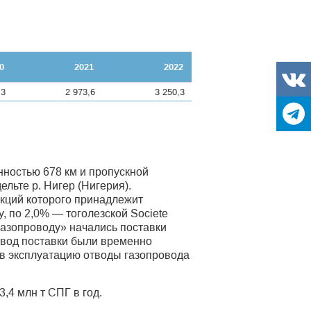
0
2021
2022
,3
2 973,6
3 250,3
ностью 678 км и пропускной
льте р. Нигер (Нигерия).
акций которого принадлежит
, по 2,0% — тоголезской Societe
газопроводу» начались поставки
ровод поставки были временно
 в эксплуатацию отводы газопровода
,4 млн т СПГ в год.