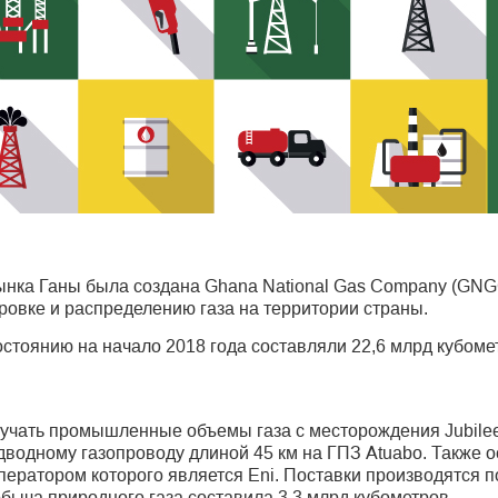
рынка Ганы была создана Ghana National Gas Company (GNG
ровке и распределению газа на территории страны.
остоянию на начало 2018 года составляли 22,6 млрд кубоме
учать промышленные объемы газа с месторождения Jubilee
подводному газопроводу длиной 45 км на ГПЗ Atuabo. Также 
, оператором которого является Eni. Поставки производятся
обыча природного газа составила 3,3 млрд кубометров.