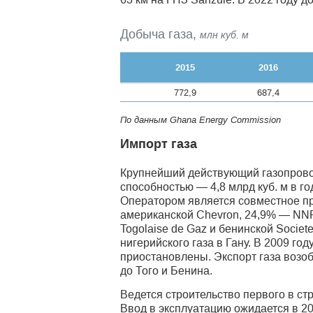
Добыча газа,
млн куб. м
2015
2016
772,9
687,4
По данным Ghana Energy Commission
Импорт газа
Крупнейший действующий газопрово
способностью — 4,8 млрд куб. м в г
Оператором является совместное пр
американской Chevron, 24,9% — NNPC
Togolaise de Gaz и бенинской Socie
нигерийского газа в Гану. В 2009 г
приостановлены. Экспорт газа возоб
до Того и Бенина.
Ведется строительство первого в с
Ввод в эксплуатацию ожидается в 20