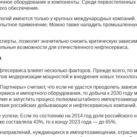
чное оборудование и компоненты. Среди первостепенных
ого обеспечения.
огий имеются только у крупных международных компаний.
пытное применение. Можно также наладить промышленную
ксперты, позволит значительно снизить критическую зависи
тельные возможности для отечественного нефтесервиса.
а
фтесервиса влияет несколько факторов. Прежде всего, по 
пов модернизации мощностей и внедрения новых технологи
Партнеры» считают, что если не удастся преодолеть зависим
рвиса и импортного оборудования, то добыча к 2030 году 
лия и запустить процесс полномасштабного импортозамещен
твия российских добывающих и нефтесервисных компаний.
 успехи. Если по состоянию на 2014 год доля российского
 составляла 43%, то к концу 2023 года — до 65%.
 направлений, нуждающихся в импортозамещении, отрасле