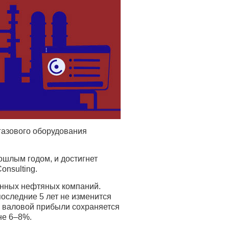
егазового оборудования
ошлым годом, и достигнет
onsulting.
анных нефтяных компаний.
последние 5 лет не изменится
о валовой прибыли сохраняется
не 6–8%.