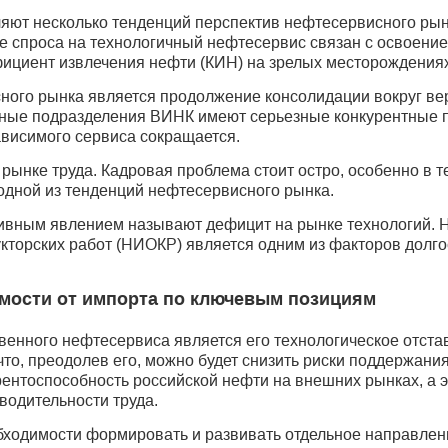
еляют несколько тенденций перспектив нефтесервисного ры
 спроса на техно­логичный нефтесервис связан с освоени
ициент извлечения нефти (КИН) на зрелых месторождениях
ного рынка является продолжение консолидации вокруг ве
сные подразделения ВИНК имеют серьезные конкурентные
ависимого сервиса сокращается.
 рынке труда. Кад­ровая проблема стоит остро, особенно в 
 одной из тенденций нефтесервисного рынка.
ативным явлением называют дефицит на рынке технологий.
укторских работ (НИОКР) является одним из факторов долг
мости от импорта по ключевым позициям
венного нефтесервиса является его технологическое отста
 что, преодолев его, можно будет снизить риски поддержан
рентоспособность российской нефти на внешних рынках, а
водительности труда.
бходимости формировать и развивать отдельное направлен