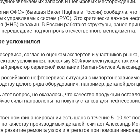
трудноизвлекаемых запасов и шельфовых месторождений.
ии ОФС» (бывшая Baker Hughes в России) сообщила, что п
ных управляемых систем (РУС). Это критически важное не
я (ННБ) скважин. В России работают структуры, ранее пр
и перешедшие под контроль отечественного менеджмента.
ре усложнился
сервиса, согласно оценкам экспертов и участников рынка,
секторе усложнился, поскольку 80% комплектующих так или
ый директор сервисной компании Reman-Service Александ
 российского нефте­сервиса ситуация с импортонезависимо
водству целого ряда оборудования, например, деталей для
 этот вопрос, но оказалось, что качество продукции оставл
йчас силы направлены на покупку станков для нефтесервис
твенном финансировании есть шанс в течение 5–10 лет по
ь по качеству производимых деталей, считает Александр Ио
 развитие ремонта узлов и агрегатов при помощи инновац