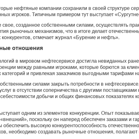
оторые нефтяные компании сохранили в своей структуре с
нных игроков. Типичным примером тут выступает «Сургутне
се свое, созданное собственными силами, осуществлять пр
ития рыночных механизмов, что в итоге делает отечественн
конкурентов, отмечает журнал «Бурение и нефть».
чные отношения
ологий в мировом нефтесервисе достигла невиданных ран
ренции между равными игроками, которые борются за клиен
категорий и привлекая заказчиков выгодными тарифами на
обственными силами закрыть потребности в нефтесервисе,
 услуг в отсутствии соперничества с другими поставщиками
на себестоимости добычи и общих финансовых показателях 
ступает одним из элементов конкуренции. Опыт показывает,
м «внешний», поскольку он наперед обеспечен заказами и 
ы обеспечить высокую конкурентоспособность отечественно
ков, необходимо создавать рыночные отношения, полагают