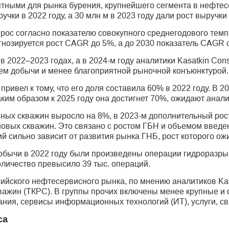
ятными для рынка бурения, крупнейшего сегмента в нефтес
ки в 2022 году, а 30 млн м в 2023 году дали рост выручки
 рос согласно показателю совокупного среднегодового темп
огнозируется рост CAGR до 5%, а до 2030 показатель CAGR 
 2022–2023 годах, а в 2024-м году аналитики Kasatkin Con
м добычи и менее благоприятной рыночной конъюнктурой.
привел к тому, что его доля составила 60% в 2022 году. В 2
ким образом к 2025 году она достигнет 70%, ожидают аналит
ных скважин выросло на 8%, в 2023-м дополнительный рост
овых скважин. Это связано с ростом ГБН и объемом введен
̆ сильно зависит от развития рынка ГНБ, рост которого ожи
обычи в 2022 году были произведены операции гидроразры
количество превысило 39 тыс. операций.
ийского нефте­сервисного рынка, по мнению аналитиков Kasa
кважин (ТКРС). В группы прочих включены менее крупные 
ния, сервисы информационных технологий (ИТ), услуги, св
са