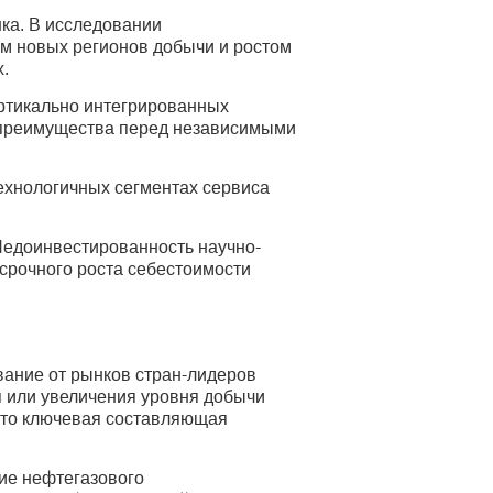
нка. В исследовании
ем новых регионов добычи и ростом
.
ртикально интегрированных
 преимущества перед независимыми
технологичных сегментах сервиса
 Недоинвестированность научно-
осрочного роста себестоимости
вание от рынков стран-лидеров
ия или увеличения уровня добычи
 это ключевая составляющая
ие нефтегазового