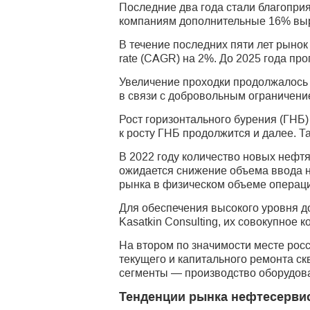
Последние два года стали благопри
компаниям дополнительные 16% выруч
В течение последних пяти лет рынок
rate (CAGR) на 2%. До 2025 года пр
Увеличение проходки продолжалось в
в связи с добровольным ограничение
Рост горизонтального бурения (ГНБ) 
к росту ГНБ продолжится и далее. Та
В 2022 году количество новых нефтя
ожидается снижение объема ввода н
рынка в физическом объеме операции
Для обеспечения высокого уровня д
Kasatkin Consulting, их совокупное 
На втором по значимости месте росс
текущего и капитального ремонта с
сегменты — производство оборудова
Тенденции рынка нефтесерви