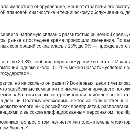
ле импортное оборудование, меняют стратегии его эксплуа
й плановой диагностике и техническому обслуживанию, до
сервиса напрямую связан с развитостью рыночной среды,
ры рынка в последнее время произошли изменения. По данн
ых корпораций сократилась с 15% до 9% — прежде всего за
 п.п., до 33,8%, сообщил журнал «Бурение и нефть». Издан
омпании, однако около 15–20% можно назвать «условно-не
государством.
виса, но на сколько он развит? Во-первых, десятилетия за
, что зарубежные компании не имели доминирующего полож
бъемов работ они все же контролировали наиболее высокот
в добычи. Поэтому необходимы не только количественные,
сокотехнологичных российских предприятий, располага
енциями и высококвалифицированным персоналом, подчёр
возникает вопрос о том, является ли положительным факто
ном бизнесе?