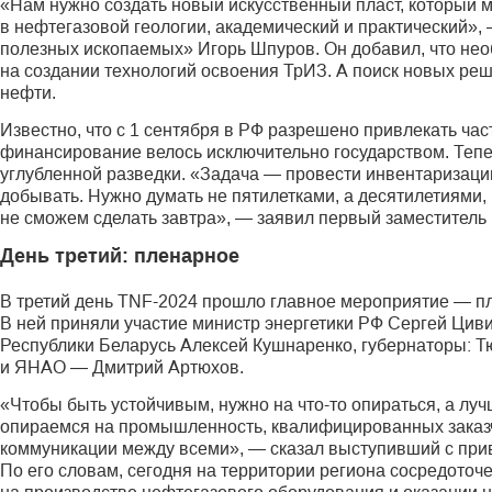
«Нам нужно создать новый искусственный пласт, который 
в нефтегазовой геологии, академический и практический»,
полезных ископаемых» Игорь Шпуров. Он добавил, что нео
на создании технологий освоения ТрИЗ. А поиск новых реш
нефти.
Известно, что с 1 сентября в РФ разрешено привлекать ча
финансирование велось исключительно государством. Тепе
углубленной разведки. «Задача — провести инвентаризацию
добывать. Нужно думать не пятилетками, а десятилетиями, 
не сможем сделать завтра», — заявил первый заместитель
День третий: пленарное
В третий день TNF-2024 прошло главное мероприятие — пл
В ней приняли участие министр энергетики РФ Сергей Цив
Республики Беларусь Алексей Кушнаренко, губернаторы: 
и ЯНАО — Дмитрий Артюхов.
«Чтобы быть устойчивым, нужно на что-то опираться, а лу
опираемся на промышленность, квалифицированных заказчи
коммуникации между всеми», — сказал выступивший с при
По его словам, сегодня на территории региона сосредот