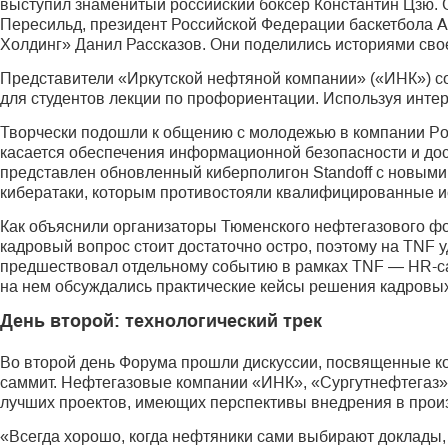
выступил знаменитый российский боксер Константин Цзю. 
Пересильд, президент Российской Федерации баскетбола 
Холдинг» Данил Рассказов. Они поделились историями свое
Представители «Иркутской нефтя­ной компании» («ИНК») 
для студентов лекции по профориентации. Используя инте
Творчески подошли к общению с молодежью в компании Posi
касается обеспечения информационной безопасности и дос
представлен обновленный киберполигон Standoff с новым
кибератаки, которым противостояли квалифицированные и
Как объяснили организаторы Тюменского нефтегазового 
кадровый вопрос стоит достаточно остро, поэтому на TNF
предшествовал отдельному событию в рамках TNF — HR-сам
на нем обсуждались практические кейсы решения кадровы
День второй: технологический трек
Во второй день Форума прошли дискуссии, посвященные к
саммит. Нефте­газовые компании «ИНК», «Сургутнефтегаз
лучших проектов, имеющих перспективы внедрения в произ
«Всегда хорошо, когда нефтяники сами выбирают доклады,