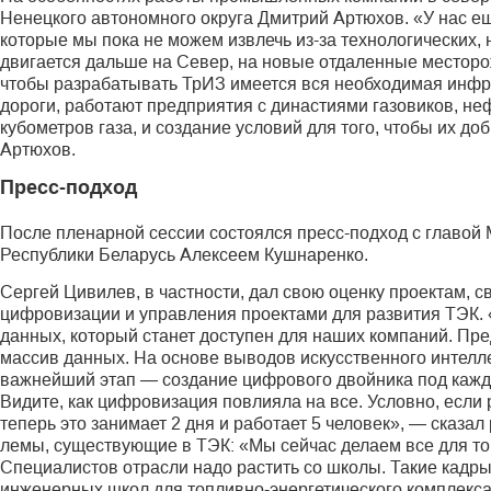
Ненецкого автономного округа Дмитрий Артюхов. «У нас е
которые мы пока не можем извлечь из-за технологических,
двигается дальше на Север, на новые отдаленные месторожд
чтобы разрабатывать ТрИЗ имеется вся необходимая инфра
дороги, работают предприятия с династиями газовиков, н
кубометров газа, и создание условий для того, чтобы их д
Артюхов.
Пресс-подход
После пленарной сессии состоялся пресс-подход с главой
Республики Беларусь Алексеем Кушнаренко.
Сергей Цивилев, в частности, дал свою оценку проектам, 
цифровизации и управления проектами для развития ТЭК.
данных, который станет доступен для наших компаний. Пре
массив данных. На основе выводов искусственного интелл
важнейший этап — создание цифрового двойника под кажд
Видите, как цифровизация повлияла на все. Условно, если
теперь это занимает 2 дня и работает 5 человек», — сказа
лемы, существующие в ТЭК: «Мы сейчас делаем все для то
Специалистов отрасли надо растить со школы. Такие кадр
инженерных школ для топливно-энергетического комплекса 