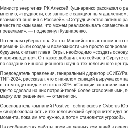
Министр энергетики РК Алексей Кушнаренко рассказал о р
мнению, «трудности, связанные с санкционным давлением,
взаимоотношения с Россией». «Сотрудничество активно раз
вместе показываем, что можем реализовывать совместные з
пределами», — подчеркнул Кушнаренко.
По словам губернатора Ханты-Мансийского автономного ок
времени были созданы возможности «не просто копировани
будущем, считает глава Югры, необходимо «создать основу,
и производство». Он также добавил, что сейчас в Сургуте
по созданию инновационного научно-технологичного центр
Председатель правления, генеральный директор «СИБУРа»
TNF-2024, рассказал, что с началом санкций выручка комп
в этом году ожидается около 80%. «Санкции заставили смот
где-то сделали наших потребителей более сговорчивыми, по
марку или решение», — отметил он.
Сооснователь компаний Positive Technologies и Сyberus Ю
«кибербезопасность и технологический суверенитет идут р
момента, пока им это нужно, а потом становится угрозой».
На особенностях работы промышленных компаний в северн