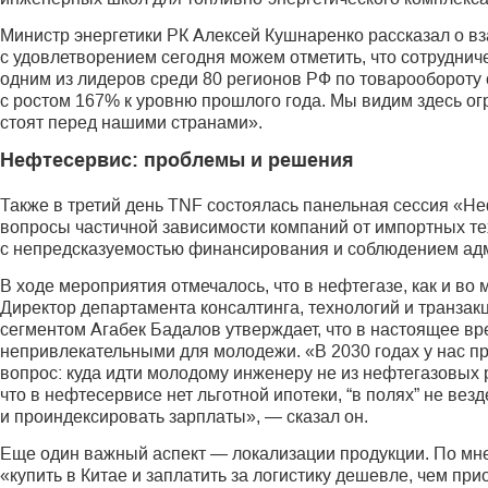
Министр энергетики РК Алексей Кушнаренко рассказал о в
с удовлетворением сегодня можем отметить, что сотруднич
одним из лидеров среди 80 регионов РФ по товарообороту 
с ростом 167% к уровню прошлого года. Мы видим здесь о
стоят перед нашими странами».
Нефтесервис: проблемы и решения
Также в третий день TNF состоялась панельная сессия «Н
вопросы частичной зависимости компаний от импортных те
с непредсказуемостью финансирования и соблюдением ад
В ходе мероприятия отмечалось, что в нефтегазе, как и во
Директор департамента консалтинга, технологий и транзак
сегментом Агабек Бадалов утверждает, что в настоящее в
непривлекательными для молодежи. «В 2030 годах у нас при
вопрос: куда идти молодому инженеру не из нефтегазовых 
что в нефтесервисе нет льготной ипотеки, “в полях” не ве
и проиндексировать зарплаты», — сказал он.
Еще один важный аспект — локализации продукции. По мн
«купить в Китае и заплатить за логистику дешевле, чем пр