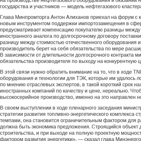
на производстве нефтегазового оборудования и оказании 
государства и участников — модель нефтегазового кластера
Глава Минпромторга Антон Алиханов приехал на форум с к
новым инструментом поддержки импортозамещения в сфер
предусматривает компенсацию покупателю разницы между 
иностранного аналога по долгосрочному договору поставк
разницу между стоимостью отечественного оборудования и 
производитель берет на себя обязательства по мере расши
В зависимости от длительности долгосрочного контракта ми
обязательства производителя по выходу на конкурентную 
В этой связи нужно обратить внимание на то, что в ходе 
оборудования и технологии для ТЭК, которые им удалось ло
по мнению отраслевых экспертов, в такой короткий срок на
иностранных компаний по качеству и цене, нереально. Что
высокосерийное производство, именно на это направлен 
В своем выступлении в ходе пленарного заседания министр
стратегии развития топливно-энергетического комплекса с
темпами, она становится ограничительным фактором для ра
должна быть экономика предложения. Строящийся объект д
строительства, и при выходе на полную проектную мощност
фактором развития энергетики», — сказал глава Мин­энерго