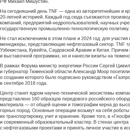
РФ Михаил Мишустин.
На сегодняшний день TNF — одна из авторитетнейших и к
20-летней историей. Каждый год сюда съезжаются произво
компаний, предприятий-недропользователей, научных учре
государственную промышленно-технологическую политику.
Не стал исключением в этом плане и 2024 год: для участия
менеджеры, представляющие нефтегазовый сектор. TNF так
Узбекистана, Кувейта, Саудовской Аравии и Китая. Причем
и выставочной программах, но и нанесли визиты на тюме
В рамках Форума министр энергетики России Сергей Циви
и губернатор Тюменской области Александр Моор посетили
о создании которого было подписано руководством «Газп
в сентябре 2018 года.
Центр станет ядром научно-технической экосистемы компан
представлено 160 образцов передового российского обору
материала — от общей оценки и томо­графии керна до высо
горных пород. Основные операции возьмут на себя роботы:
их транспортировку, учет и хранение. Кроме того, в «Геос
и современный образовательный кластер. В стенах цент­ра 
с нефтегазовыми проектами и принять личное участие в ис