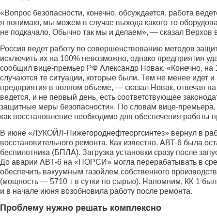
«Вопрос безопасности, конечно, обсуждается, работа ведет
я понимаю, мы можем в случае выхода какого-то оборудова
не подкачало. Обычно так мы и делаем», — сказал Верхов в
Россия ведет работу по совершенствованию методов защиты
исключить их на 100% невозможно, однако предприятия уд
сообщил вице-премьер РФ Александр Новак. «Конечно, на 
случаются те ситуации, которые были. Тем не менее идет 
предприятия в полном объеме, — сказал Новак, отвечая на
ведется, и не первый день, есть соответствующее законода
защитные меры безопасности». По словам вице-премьера, 
как восстановление необходимо для обеспечения работы п
В июне «ЛУКОЙЛ-Нижегороднефтеоргcинтез» вернул в рабо
восстановительного ремонта. Как известно, АВТ-6 была ост
беспилотника (БПЛА). Загрузка установки сразу после запус
До аварии АВТ-6 на «НОРСИ» могла перерабатывать в средн
обеспечить вакуумным газойлем собственного производства
(мощность — 5710 т в сутки по сырью). Напомним, КК-1 бы
и в начале июня возобновила работу после ремонта.
Проблему нужно решать комплексно