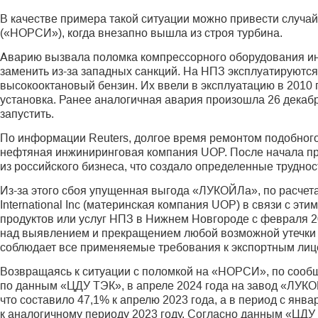
В качестве примера такой ситуации можно привести случ
(«НОРСИ»), когда внезапно вышла из строя турбина.
Аварию вызвала поломка компрессорного оборудования ин
заменить из-за западных санкций. На НПЗ эксплуатируются
высокооктановый бензин. Их ввели в эксплуатацию в 2010 г
установка. Ранее аналогичная авария произошла 26 декаб­р
запустить.
По информации Reuters, долгое время ремонтом подобног
нефтяная инжиниринговая компания UOP. После начала пр
из российского бизнеса, что создало определенные труднос
Из-за этого сбоя упущенная выгода «ЛУКОЙЛа», по расчетам
International Inc (материнская компания UOP) в связи с эти
продуктов или услуг НПЗ в Нижнем Новгороде с февраля 202
над выявлением и прекращением любой возможной утечки с
соблюдает все применяемые требования к экспортным лиц
Возвращаясь к ситуации с поломкой на «НОРСИ», по сообщ
по данным «ЦДУ ТЭК», в апреле 2024 года на завод «ЛУКО
что составило 47,1% к апрелю 2023 года, а в период с январ
к аналогичному периоду 2023 году. Согласно данным «ЦДУ Т