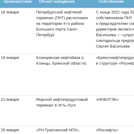
происшествия
Объект нападения
Собственник
18 января
Петербургский нефтяной
С конца 2022 года 5
терминал (ПНТ) расположен
собственником ПНТ
на территории 4-го района
и председателем со
Большого порта Санкт-
директоров являетс
Петербург
Васильева — супруг
совладельца предпр
Сергея Васильева
19 января
Клинцовская нефтебаза (г.
«Брянскнефтепродук
Клинцы, Брянской области)
в структуре «Росне
21 января
Морской нефтепродуктовый
«НОВАТЭК»
терминал в Усть-Луге
25 января
«РН-Туапсинский НПЗ»,
«Роснефть»