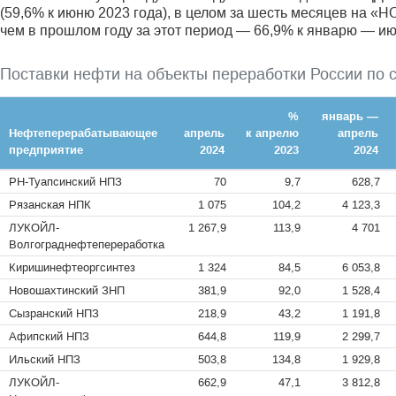
(59,6% к июню 2023 года), в целом за шесть месяцев на «Н
чем в прошлом году за этот период — 66,9% к январю — ию
Поставки нефти на объекты переработки России по
%
январь —
Нефтеперерабатывающее
апрель
к апрелю
апрель
предприятие
2024
2023
2024
РН-Туапсинский НПЗ
70
9,7
628,7
Рязанская НПК
1 075
104,2
4 123,3
ЛУКОЙЛ-
1 267,9
113,9
4 701
Волгограднефтепереработка
Киришинефтеоргсинтез
1 324
84,5
6 053,8
Новошахтинский ЗНП
381,9
92,0
1 528,4
Сызранский НПЗ
218,9
43,2
1 191,8
Афипский НПЗ
644,8
119,9
2 299,7
Ильский НПЗ
503,8
134,8
1 929,8
ЛУКОЙЛ-
662,9
47,1
3 812,8