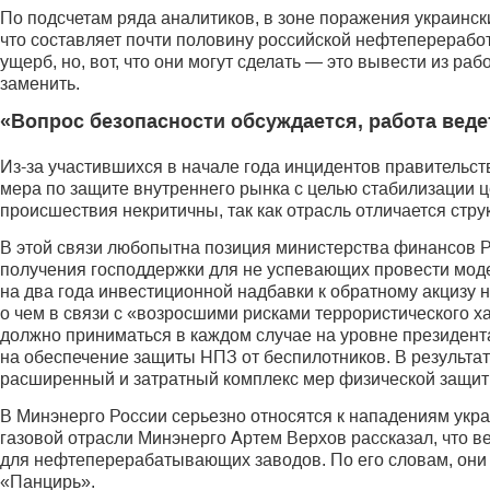
По подсчетам ряда аналитиков, в зоне поражения украинс
что составляет почти половину российской нефтепереработ
ущерб, но, вот, что они могут сделать — это вывести из р
заменить.
«Вопрос безопасности обсуждается, работа веде
Из-за участившихся в начале года инцидентов правительств
мера по защите внутреннего рынка с целью стабилизации ц
происшествия некритичны, так как отрасль отличается стр
В этой связи любопытна позиция министерства финансов 
получения господдержки для не успевающих провести мо
на два года инвестиционной надбавки к обратному акцизу 
о чем в связи с «возросшими рисками террористического х
должно приниматься в каждом случае на уровне президент
на обеспечение защиты НПЗ от беспилотников. В результат
расширенный и затратный комплекс мер физической защиты
В Минэнерго России серьезно относятся к нападениям укр
газовой отрасли Минэнерго Артем Верхов рассказал, что 
для нефтеперерабатывающих заводов. По его словам, они
«Панцирь».