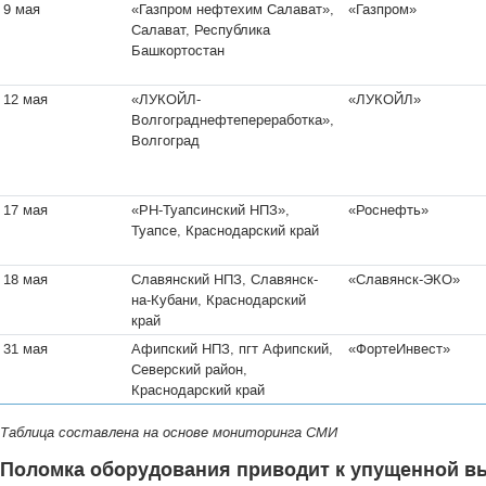
9 мая
«Газпром нефтехим Салават»,
«Газпром»
Салават, Республика
Башкортостан
12 мая
«ЛУКОЙЛ-
«ЛУКОЙЛ»
Волгограднефтепереработка»,
Волгоград
17 мая
«РН-Туапсинский НПЗ»,
«Роснефть»
Туапсе, Краснодарский край
18 мая
Славянский НПЗ, Славянск-
«Славянск-ЭКО»
на-Кубани, Краснодарский
край
31 мая
Афипский НПЗ, пгт Афипский,
«ФортеИнвест»
Северский район,
Краснодарский край
Таблица составлена на основе мониторинга СМИ
Поломка оборудования приводит к упущенной в