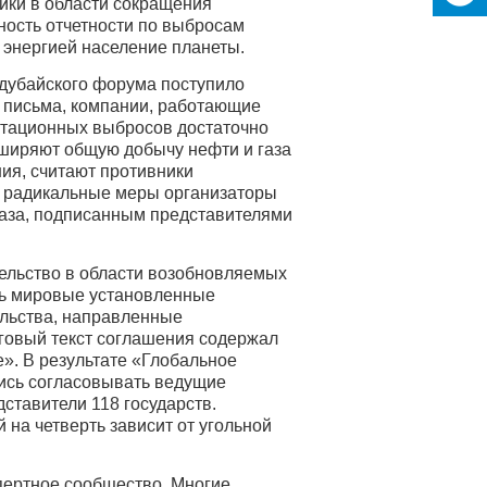
ики в области сокращения
ность отчетности по выбросам
 энергией население планеты.
 дубайского форума поступило
в письма, компании, работающие
уатационных выбросов достаточно
сширяют общую добычу нефти и газа
ия, считают противники
е радикальные меры организаторы
газа, подписанным представителями
ельство в области возобновляемых
ить мировые установленные
тельства, направленные
оговый текст соглашения содержал
». В результате «Глобальное
лись согласовывать ведущие
ставители 118 государств.
 на четверть зависит от угольной
пертное сообщество. Многие