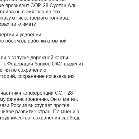
ое президент СОР-28 Султан Аль-
плива был смягчен до его
казу от ископаемого топлива,
рах по климату.
нергии и удвоении
сов объем выработки атомной
ли о запуске дорожной карты
 Гт. Федерация банков ОАЭ выделит
тегия по сохранению
иторий, сохранение исчезающих
 участники конференции СОР-28
ому финансированию. Он отметил,
вязи Россия выступает против
йчивое развитие стран. По мнению
трудничества, сохранения свободы