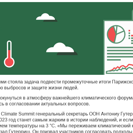
ими стояла задача подвести промежуточные итоги Парижско
ю выбросов и защите жизни людей.
 окунуться в атмосферу важнейшего климатического форума
сь в согласовании актуальных вопросов.
 Climate Summit генеральный секретарь ООН Антониу Гуте
023 год станет самым жарким в истории наблюдений, и если 
ием температуры на 3 °C. «Мы переживаем климатический 
ал Гутерриш. Он призвал участников согласовать подходы 