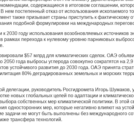
екомендации, содержащиеся в итоговом соглашении, котор
В нем постепенный отказ от использования ископаемого то
ент также призывает страны приступить к фактическому от
вания подобной формулировки на международных перегово
и к 2030 году использования возобновляемых источников э
у в рамках перехода к нулевому уровню парниковых выбро
е.
рвировали $57 млрд для климатических сделок. ОАЭ объяви
2050 года выбросы углерода совокупно сократятся на 2,9
тов устойчивого развития до 2030 года. ОАЭ принята стра
билитация 80% деградированных земельных и морских терр
кой делегации, руководитель Росгидромета Игорь Шумаков,
отке новых глобальных целей по адаптации и климатическ
выбора собственных мер климатической политики. В этой с
ния односторонних мер, которые негативно влияют на усто
е задачи не могут быть выполнены без международного со
акже трансфера технологий.