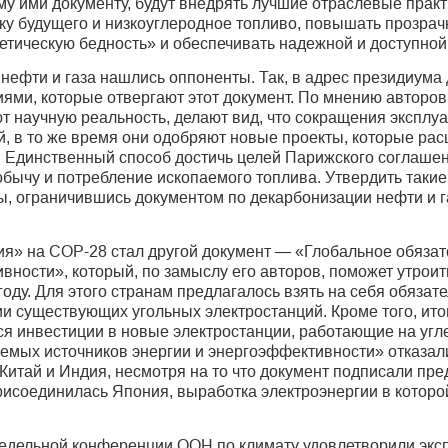
му ими документу, будут внедрять лучшие отраслевые практ
ку будущего и низкоуглеродное топливо, повышать прозрач
етическую бедность» и обеспечивать надежной и доступной
нефти и газа нашлись оппоненты. Так, в адрес президиума
иями, которые отвергают этот документ. По мнению авторо
т научную реальность, делают вид, что сокращения экспл
й, в то же время они одобряют новые проекты, которые ра
». Единственный способ достичь целей Парижского соглашен
обычу и потребление ископаемого топлива. Утвердить таки
вы, ограничившись документом по декарбонизации нефти и 
я» на СОР-28 стал другой документ — «Глобальное обязат
ивности», который, по замыслу его авторов, поможет утро
году. Для этого странам предлагалось взять на себя обяза
ии существующих угольных электростанций. Кроме того, ит
 инвестиции в новые электростанции, работающие на угле
яемых источников энергии и энергоэффективности» отказа
тай и Индия, несмотря на то что документ подписали пред
рисоединилась Япония, выработка электроэнергии в которой
хнедельной конференции ООН по климату удовлетворили экс