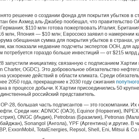
нято решение о создании фонда для покрытия убытков в с
тан бен Ахмед аль-Джабер пообещал, что правительство О
 Германия; $110 млн готова пожертвовать Италия; Британи
 млн, Япония — $10 млн; Евросоюз заявил о намерении к
рума обещанная сумма для покрытия убытков в странах, у
м, как показали недавние подсчеты экспертов ООН, для ад
потребуется гораздо больше инвестиций — от $215 млрд 
8 запустили инициативу, связанную с подписанием Хартии 
ion Charter, OGDC). Это добровольное обязательство нефте
на ускорение действий в области климата. Среди обязател
нее 2050 года, прекращение к 2030 году сжигания
попутного
на в процессе добычи. К Хартии присоединились 50 крупн
динственный российский представитель.
COP-28, большая часть подписантов — это госкомпании. Их
фти. Среди них: ADNOC (ОАЭ), Equinor (Норвегия), INPEX 
стрия), ONGC (Индия), Petrobras (Бразилия), Petronas (Мал
йджан), Sonangol (Ангола), YPF (Аргентина) и другие. В ч
 ExxonMobil, TotalEnergies, Repsol, Shell, Eni, Mitsui & Co 