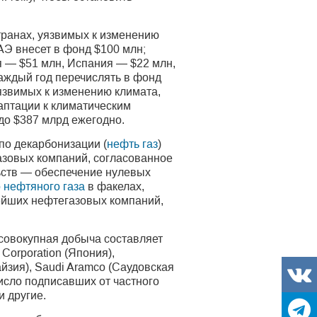
транах, уязвимых к изменению
АЭ внесет в фонд $100 млн;
я — $51 млн, Испания — $22 млн,
аждый год перечислять в фонд
язвимых к изменению климата,
аптации к климатическим
до $387 млрд ежегодно.
по декарбонизации (
нефть газ
)
газовых компаний, согласованное
ьств — обеспечение нулевых
 нефтяного газа
в факелах,
ейших нефтегазовых компаний,
 совокупная добыча составляет
Corporation (Япония),
айзия), Saudi Aramco (Саудовская
исло подписавших от частного
и другие.