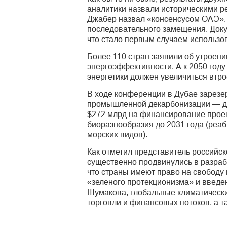
аналитики назвали историческими р
Джабер назвал «консенсусом ОАЭ». 
последовательного замещения. Докум
что стало первым случаем использо
Более 110 стран заявили об утроени
энергоэффективности. А к 2050 год
энергетики должен увеличиться втро
В ходе конференции в Дубае зарезе
промышленной декарбонизации — до 
$272 млрд на финансирование проек
биоразнообразия до 2031 года (реа
морских видов).
Как отметил представитель российс
существенно продвинулись в разраб
что страны имеют право на свободу 
«зеленого протекционизма» и введе
Шумакова, глобальные климатически
торговли и финансовых потоков, а т