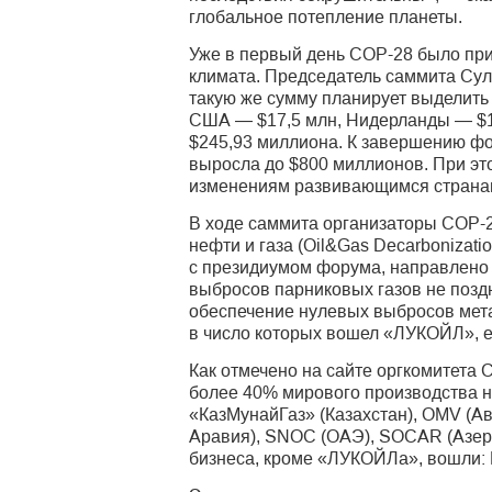
глобальное потепление планеты.
Уже в первый день COP-28 было при
климата. Председатель саммита Сул
такую же сумму планирует выделить
США — $17,5 млн, Нидерланды — $16
$245,93 миллиона. К завершению фо
выросла до $800 миллионов. При это
изменениям развивающимся странам 
В ходе саммита организаторы СОР-2
нефти и газа (Oil&Gas Decarbonizat
с президиумом форума, направлено 
выбросов парниковых газов не позд
обеспечение нулевых выбросов мета
в число которых вошел «ЛУКОЙЛ», е
Как отмечено на сайте оргкомитета 
более 40% мирового производства не
«КазМунайГаз» (Казахстан), OMV (Ав
Аравия), SNOC (ОАЭ), SOCAR (Азерба
бизнеса, кроме «ЛУКОЙЛа», вошли: BP,