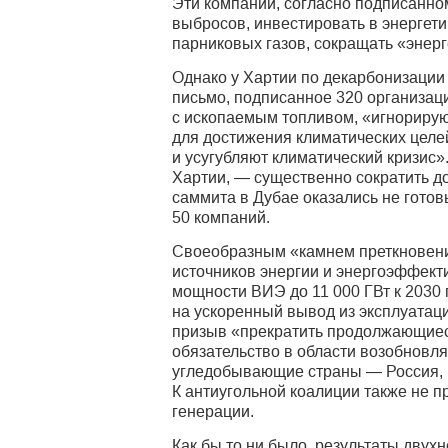
Эти компании, согласно подписанно
выбросов, инвестировать в энергети
парниковых газов, сокращать «энерг
Однако у Хартии по декарбонизации 
письмо, подписанное 320 организац
с ископаемым топливом, «игнорирую
для достижения климатических целе
и усугубляют климатический кризис
Хартии, — существенно сократить д
саммита в Дубае оказались не гото
50 компаний.
Своеобразным «камнем преткновени
источников энергии и энергоэффект
мощности ВИЭ до 11 000 ГВт к 2030 
на ускоренный вывод из эксплуатац
призыв «прекратить продолжающиеся
обязательство в области возобновл
угледобывающие страны — Россия, Ки
К антиугольной коалиции также не п
генерации.
Как бы то ни было, результаты дву