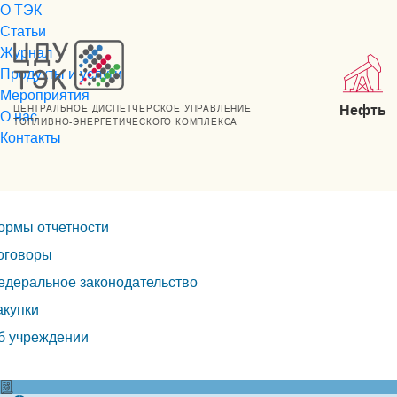
О ТЭК
Статьи
Журнал
Продукты и услуги
Мероприятия
Нефть
ЦЕНТРАЛЬНОЕ ДИСПЕТЧЕРСКОЕ УПРАВЛЕНИЕ
О нас
ТОПЛИВНО-ЭНЕРГЕТИЧЕСКОГО КОМПЛЕКСА
Контакты
ормы отчетности
оговоры
едеральное законодательство
акупки
б учреждении